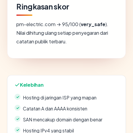
Ringkasan skor
pm-electric.com → 95/100 (
very_safe
).
Nilai dihitung ulang setiap penyegaran dari
catatan publik terbaru.
Kelebihan
Hosting di jaringan ISP yang mapan
Catatan A dan AAAA konsisten
SAN mencakup domain dengan benar
Hosting IPv4 yang stabil