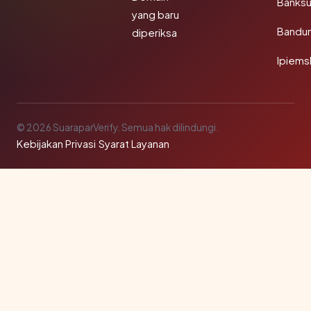
Banks
yang baru
Bandu
diperiksa
Ipiems
© 2026 SuaraparVerify. Semua hak dilindungi.
Kebijakan Privasi
·
Syarat Layanan