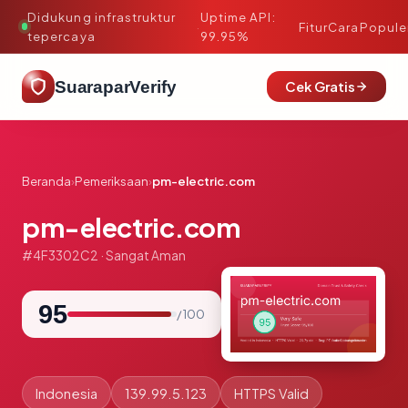
Didukung infrastruktur
Uptime API:
·
Fitur
Cara
Popule
tepercaya
99.95%
SuaraparVerify
Cek Gratis
Beranda
›
Pemeriksaan
›
pm-electric.com
pm-electric.com
#4F3302C2 · Sangat Aman
95
/ 100
Indonesia
139.99.5.123
HTTPS Valid