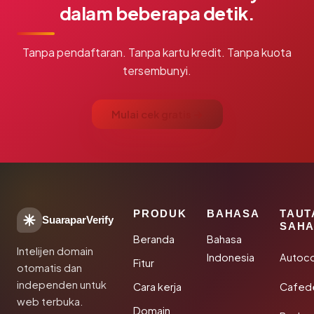
dalam beberapa detik.
Tanpa pendaftaran. Tanpa kartu kredit. Tanpa kuota
tersembunyi.
Mulai cek gratis →
PRODUK
BAHASA
TAUT
SuaraparVerify
SAHA
Beranda
Bahasa
Intelijen domain
Indonesia
Autoc
Fitur
otomatis dan
independen untuk
Cara kerja
Cafede
web terbuka.
Domain