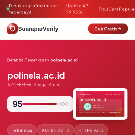
Didukung infrastruktur
Uptime API:
·
Fitur
Cara
Popule
tepercaya
99.95%
SuaraparVerify
Cek Gratis
Beranda
›
Pemeriksaan
›
polinela.ac.id
polinela.ac.id
#7CFEE5E6 · Sangat Aman
95
/ 100
Indonesia
103.151.63.13
HTTPS Valid