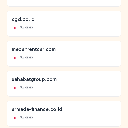
cgd.co.id
95/100
ID
medanrentcar.com
95/100
ID
sahabatgroup.com
95/100
ID
armada-finance.co.id
95/100
ID