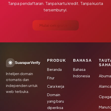
Tanpa pendaftaran. Tanpa kartu kredit. Tanpa kuota
tersembunyi.
Mulai cek gratis →
PRODUK
BAHASA
TAUT
SuaraparVerify
SAHA
Beranda
Bahasa
Intelijen domain
Indonesia
Abuma
Fitur
otomatis dan
independen untuk
Cara kerja
Alamca
web terbuka.
Domain
Cipaga
yang baru
Manut
diperiksa