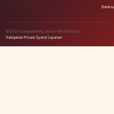
Banks
© 2026 SuaraparVerify. Semua hak dilindungi.
Kebijakan Privasi
·
Syarat Layanan