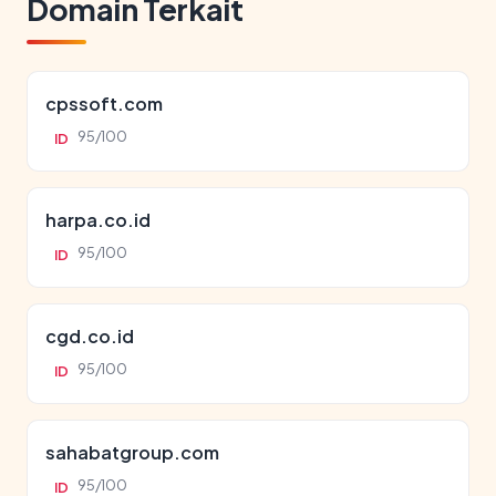
Domain Terkait
cpssoft.com
95/100
ID
harpa.co.id
95/100
ID
cgd.co.id
95/100
ID
sahabatgroup.com
95/100
ID