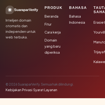
PRODUK
BAHASA
TAUT
SuaraparVerify
SAHA
Beranda
Bahasa
Intelijen domain
Indonesia
Erasie
Fitur
otomatis dan
independen untuk
Cara kerja
Yourvi
web terbuka.
Domain
Manut
yang baru
Trijay
diperiksa
Kalawe
© 2026 SuaraparVerify. Semua hak dilindungi.
Kebijakan Privasi
·
Syarat Layanan