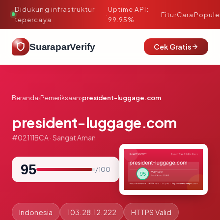
Didukung infrastruktur
Uptime API:
·
Fitur
Cara
Popule
tepercaya
99.95%
SuaraparVerify
Cek Gratis
Beranda
›
Pemeriksaan
›
president-luggage.com
president-luggage.com
#02111BCA · Sangat Aman
95
/ 100
Indonesia
103.28.12.222
HTTPS Valid