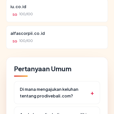
iu.co.id
100/100
SG
alfascorpii.co.id
100/100
SG
Pertanyaan Umum
Di mana mengajukan keluhan
tentang prodivebali.com?