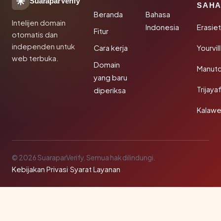
SuaraparVerify
SAHA
Beranda
Bahasa
Intelijen domain
Indonesia
Erasie
Fitur
otomatis dan
independen untuk
Cara kerja
Yourvi
web terbuka.
Domain
Manut
yang baru
Trijay
diperiksa
Kalawe
© 2026 SuaraparVerify. Semua hak dilindungi.
Kebijakan Privasi
·
Syarat Layanan