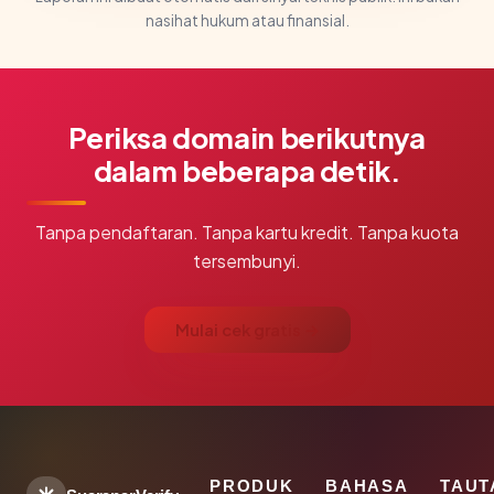
nasihat hukum atau finansial.
Periksa domain berikutnya
dalam beberapa detik.
Tanpa pendaftaran. Tanpa kartu kredit. Tanpa kuota
tersembunyi.
Mulai cek gratis →
PRODUK
BAHASA
TAUT