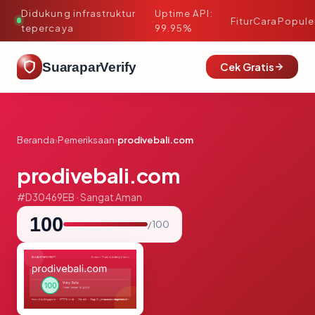
Didukung infrastruktur
Uptime API:
·
Fitur
Cara
Popule
tepercaya
99.95%
SuaraparVerify
Cek Gratis
Beranda
›
Pemeriksaan
›
prodivebali.com
prodivebali.com
#D30469EB · Sangat Aman
100
/ 100