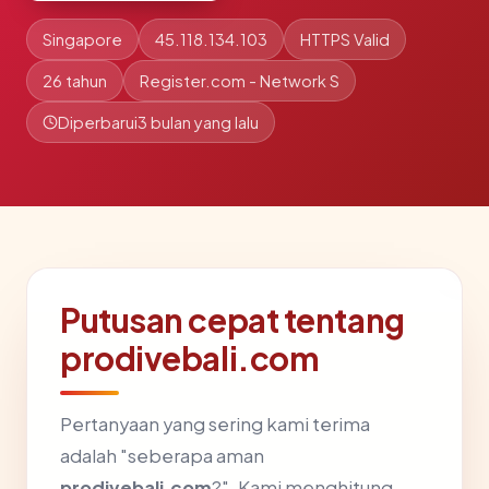
Singapore
45.118.134.103
HTTPS Valid
26 tahun
Register.com - Network S
Diperbarui
3 bulan yang lalu
Putusan cepat tentang
prodivebali.com
Pertanyaan yang sering kami terima
adalah "seberapa aman
prodivebali.com
?". Kami menghitung