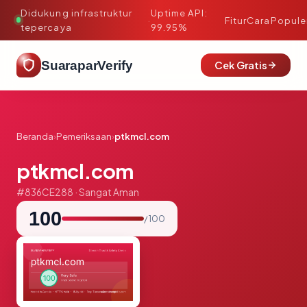
Didukung infrastruktur
Uptime API:
·
Fitur
Cara
Popule
tepercaya
99.95%
SuaraparVerify
Cek Gratis
Beranda
›
Pemeriksaan
›
ptkmcl.com
ptkmcl.com
#836CE288 · Sangat Aman
100
/ 100