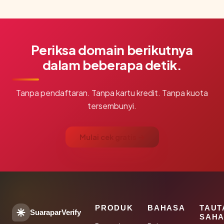
Periksa domain berikutnya
dalam beberapa detik.
Tanpa pendaftaran. Tanpa kartu kredit. Tanpa kuota
tersembunyi.
Mulai cek gratis →
PRODUK
BAHASA
TAUT
SuaraparVerify
SAHA