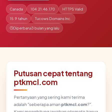
Canada
104.21.46.170
HTTPS Valid
15.9 tahun
Tucows Domains Inc.
Diperbarui
3 bulan yang lalu
Putusan cepat tentang
ptkmcl.com
Pertanyaan yang sering kami terima
adalah "seberapa aman
ptkmcl.com
?".
Kami menghitung jawaban otomatis hanya