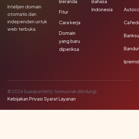
Beranda
Bahasa
Intelijen domain
Indonesia
Autoc
Fitur
otomatis dan
independen untuk
Cara kerja
Cafede
web terbuka.
Domain
Banks
yang baru
Bandu
diperiksa
Ipiems
© 2026 SuaraparVerify. Semua hak dilindungi.
Kebijakan Privasi
·
Syarat Layanan