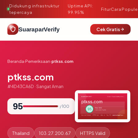
Didukung infrastruktur
Uptime API:
·
Fitur
Cara
Popule
tepercaya
99.95%
SuaraparVerify
Cek Gratis
Beranda
›
Pemeriksaan
›
ptkss.com
ptkss.com
#4D43CA6D · Sangat Aman
95
/ 100
Thailand
103.27.200.67
HTTPS Valid