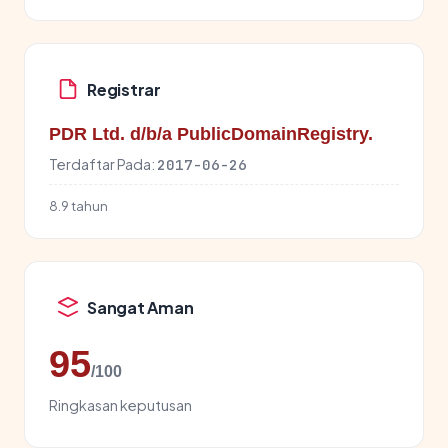
Registrar
PDR Ltd. d/b/a PublicDomainRegistry.
Terdaftar Pada:
2017-06-26
8.9 tahun
Sangat Aman
95
/100
Ringkasan keputusan