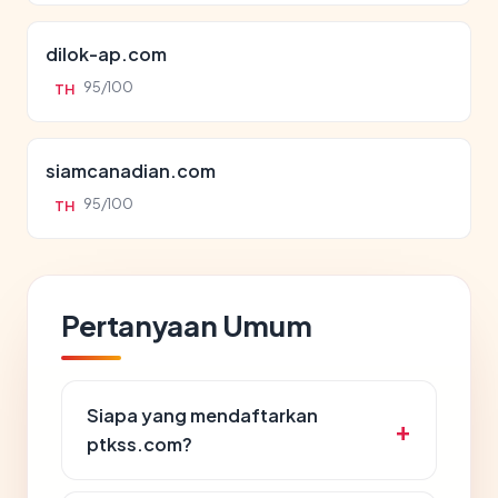
dilok-ap.com
95/100
TH
siamcanadian.com
95/100
TH
Pertanyaan Umum
Siapa yang mendaftarkan
ptkss.com?