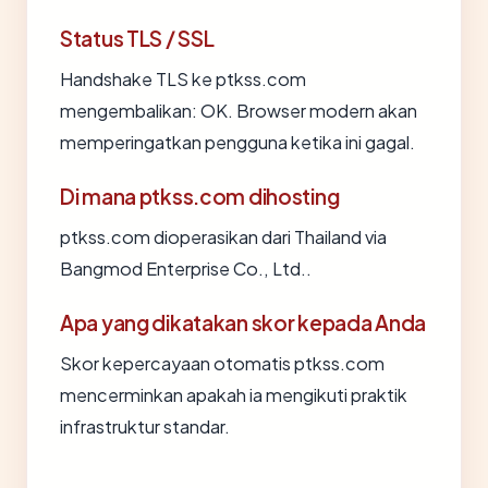
Status TLS / SSL
Handshake TLS ke ptkss.com
mengembalikan: OK. Browser modern akan
memperingatkan pengguna ketika ini gagal.
Di mana ptkss.com dihosting
ptkss.com dioperasikan dari Thailand via
Bangmod Enterprise Co., Ltd..
Apa yang dikatakan skor kepada Anda
Skor kepercayaan otomatis ptkss.com
mencerminkan apakah ia mengikuti praktik
infrastruktur standar.