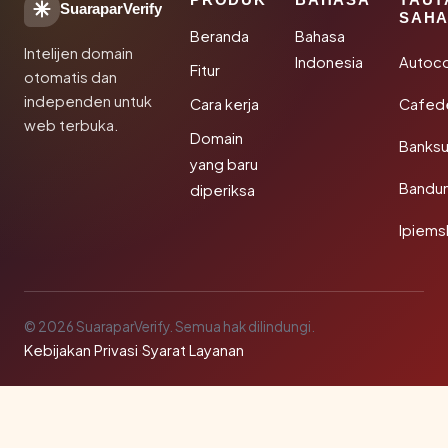
SuaraparVerify
SAHA
Beranda
Bahasa
Intelijen domain
Indonesia
Autoc
Fitur
otomatis dan
independen untuk
Cara kerja
Cafede
web terbuka.
Domain
Banks
yang baru
Bandu
diperiksa
Ipiems
© 2026 SuaraparVerify. Semua hak dilindungi.
Kebijakan Privasi
·
Syarat Layanan