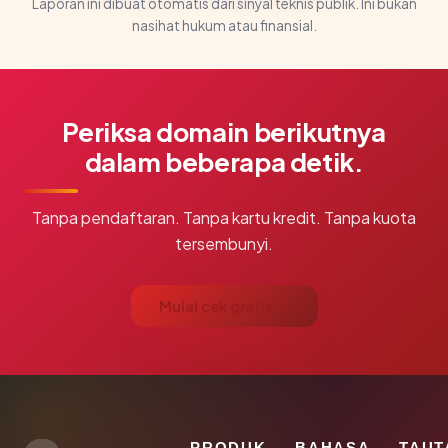
Laporan ini dibuat otomatis dari sinyal teknis publik. Ini bukan
nasihat hukum atau finansial.
Periksa domain berikutnya
dalam beberapa detik.
Tanpa pendaftaran. Tanpa kartu kredit. Tanpa kuota
tersembunyi.
Mulai cek gratis →
PRODUK
BAHASA
TAUT