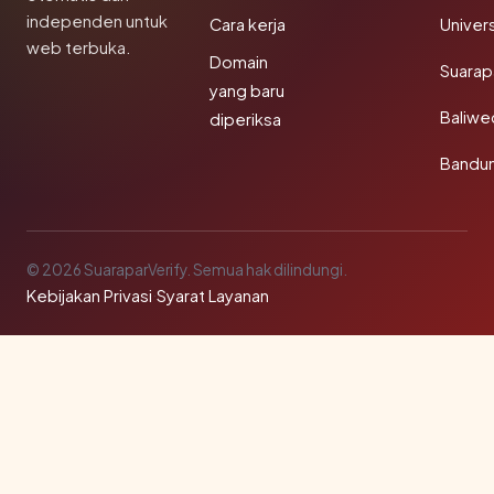
independen untuk
Cara kerja
Univer
web terbuka.
Domain
Suarap
yang baru
Baliw
diperiksa
Bandu
© 2026 SuaraparVerify. Semua hak dilindungi.
Kebijakan Privasi
·
Syarat Layanan