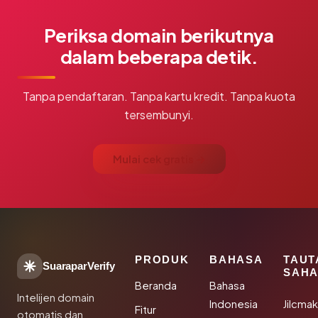
Periksa domain berikutnya
dalam beberapa detik.
Tanpa pendaftaran. Tanpa kartu kredit. Tanpa kuota
tersembunyi.
Mulai cek gratis →
PRODUK
BAHASA
TAUT
SuaraparVerify
SAHA
Beranda
Bahasa
Intelijen domain
Indonesia
Jilcma
Fitur
otomatis dan