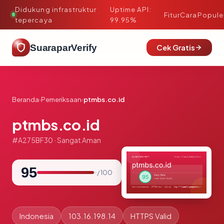
Didukung infrastruktur
Uptime API:
·
Fitur
Cara
Popule
tepercaya
99.95%
SuaraparVerify
Cek Gratis
Beranda
›
Pemeriksaan
›
ptmbs.co.id
ptmbs.co.id
#A275BF30 · Sangat Aman
95
/ 100
Indonesia
103.16.198.14
HTTPS Valid