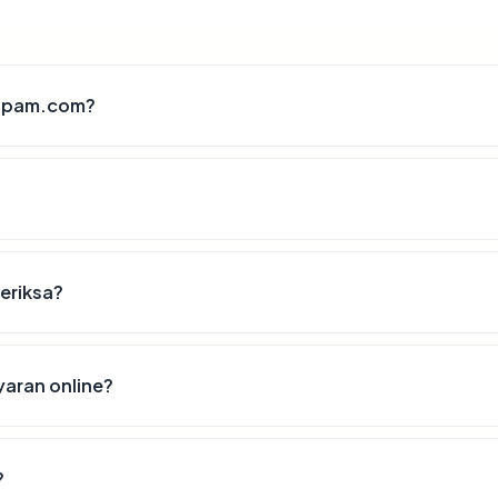
ptpam.com?
eriksa?
aran online?
?