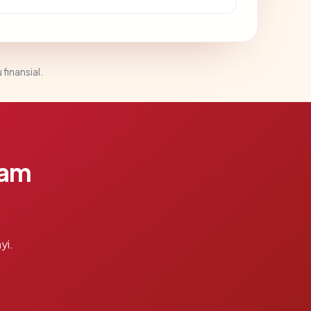
 finansial.
lam
yi.