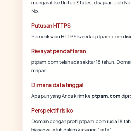
mengarah ke United States, disajikan oleh N
No.
Putusan HTTPS
Pemeriksaan HTTPS kami ke ptpam.com disi
Riwayat pendaftaran
ptpam.com telah ada sekitar 18 tahun. Domai
mapan.
Di mana data tinggal
Apa pun yang Anda kirim ke
ptpam.com
dipr
Perspektif risiko
Domain dengan profil ptpam.com (usia 18 tahu
biasanya jatuh dalam kategori "safe".