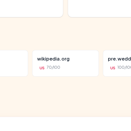
wikipedia.org
pre.wedd
70/100
100/10
US
US