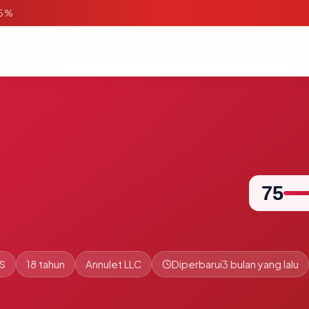
95%
75
S
18 tahun
Annulet LLC
Diperbarui
3 bulan yang lalu