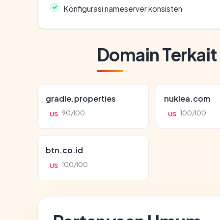
Konfigurasi nameserver konsisten
Domain Terkait
gradle.properties
nuklea.com
90/100
100/100
US
US
btn.co.id
100/100
US