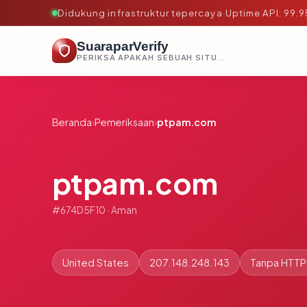
Didukung infrastruktur tepercaya
·
Uptime API: 99.
SuaraparVerify
PERIKSA APAKAH SEBUAH SITUS AMAN, TEPERCAYA, DAN TERVERIFIKASI DALAM HITUNGAN DETIK.
Beranda
›
Pemeriksaan
›
ptpam.com
ptpam.com
#674D5F10 · Aman
United States
207.148.248.143
Tanpa HTTP