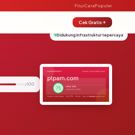
Fitur
Cara
Populer
Cek Gratis
Didukung infrastruktur tepercaya
/ 100