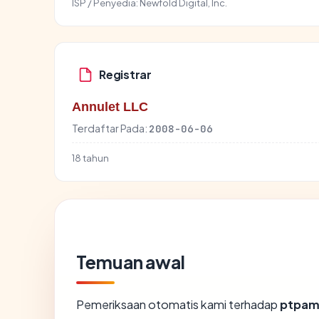
ISP / Penyedia:
Newfold Digital, Inc.
Registrar
Annulet LLC
Terdaftar Pada:
2008-06-06
18 tahun
Temuan awal
Pemeriksaan otomatis kami terhadap
ptpam