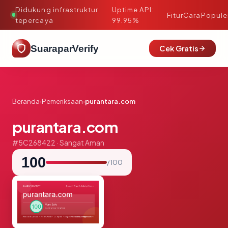
Didukung infrastruktur
Uptime API:
·
Fitur
Cara
Popule
tepercaya
99.95%
SuaraparVerify
Cek Gratis
Beranda
›
Pemeriksaan
›
purantara.com
purantara.com
#5C268422 · Sangat Aman
100
/ 100