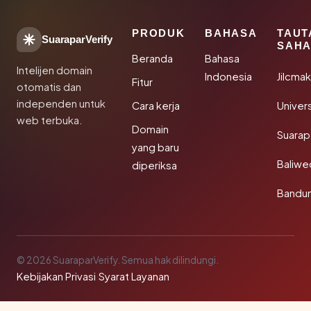
PRODUK
BAHASA
TAUT
SuaraparVerify
SAHA
Beranda
Bahasa
Intelijen domain
Indonesia
Jilcma
Fitur
otomatis dan
independen untuk
Cara kerja
Univer
web terbuka.
Domain
Suarap
yang baru
Baliw
diperiksa
Bandu
© 2026 SuaraparVerify. Semua hak dilindungi.
Kebijakan Privasi
·
Syarat Layanan