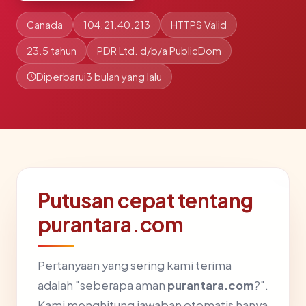
Canada
104.21.40.213
HTTPS Valid
23.5 tahun
PDR Ltd. d/b/a PublicDom
Diperbarui
3 bulan yang lalu
Putusan cepat tentang
purantara.com
Pertanyaan yang sering kami terima
adalah "seberapa aman
purantara.com
?".
Kami menghitung jawaban otomatis hanya