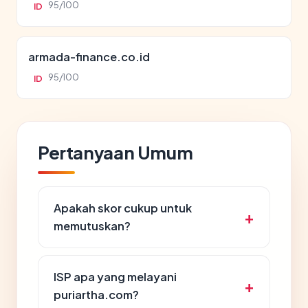
95/100
ID
armada-finance.co.id
95/100
ID
Pertanyaan Umum
Apakah skor cukup untuk
memutuskan?
ISP apa yang melayani
puriartha.com?