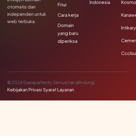
Indonesia
Kosmo
Fitur
otomatis dan
independen untuk
Cara kerja
Kanaw
web terbuka.
Domain
Intikar
yang baru
Cemerl
diperiksa
Ccclsu
© 2026 SuaraparVerify. Semua hak dilindungi.
Kebijakan Privasi
·
Syarat Layanan