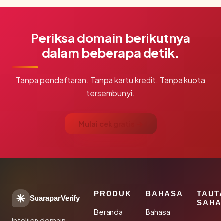
Periksa domain berikutnya
dalam beberapa detik.
Tanpa pendaftaran. Tanpa kartu kredit. Tanpa kuota
tersembunyi.
Mulai cek gratis →
PRODUK
BAHASA
TAUT
SuaraparVerify
SAHA
Beranda
Bahasa
Intelijen domain