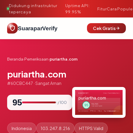
Didukung infrastruktur
Uptime API:
·
Fitur
Cara
Popule
tepercaya
99.95%
SuaraparVerify
Cek Gratis
Beranda
›
Pemeriksaan
›
puriartha.com
puriartha.com
#60CBC447 · Sangat Aman
95
/ 100
Indonesia
103.247.8.216
HTTPS Valid