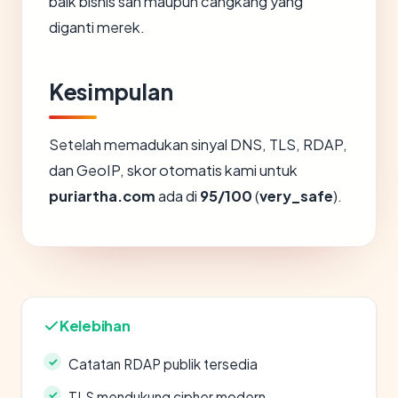
baik bisnis sah maupun cangkang yang
diganti merek.
Kesimpulan
Setelah memadukan sinyal DNS, TLS, RDAP,
dan GeoIP, skor otomatis kami untuk
puriartha.com
ada di
95/100
(
very_safe
).
Kelebihan
Catatan RDAP publik tersedia
TLS mendukung cipher modern