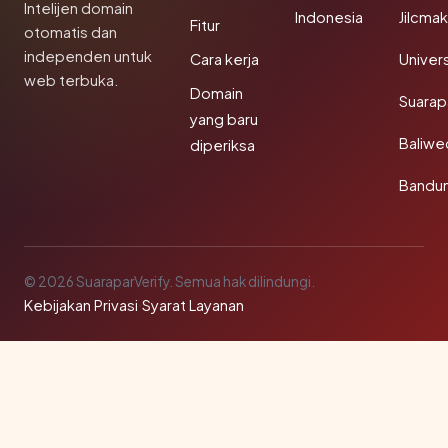
Intelijen domain
Indonesia
Jilcma
Fitur
otomatis dan
independen untuk
Cara kerja
Univer
web terbuka.
Domain
Suarap
yang baru
Baliw
diperiksa
Bandu
© 2026 SuaraparVerify. Semua hak dilindungi.
Kebijakan Privasi
·
Syarat Layanan