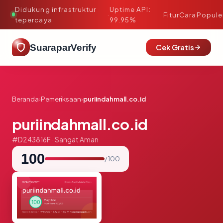
Didukung infrastruktur
Uptime API:
·
Fitur
Cara
Popule
tepercaya
99.95%
SuaraparVerify
Cek Gratis
Beranda
›
Pemeriksaan
›
puriindahmall.co.id
puriindahmall.co.id
#D243816F · Sangat Aman
100
/ 100