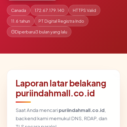
Canada
172.67.179.140
HTTPS Valid
11.6 tahun
PT Digital Registra Indo
Diperbarui
3 bulan yang lalu
Laporan latar belakang
puriindahmall.co.id
Saat Anda mencari
puriindahmall.co.id
,
backend kami memukul DNS, RDAP, dan
TLS secara paralel.