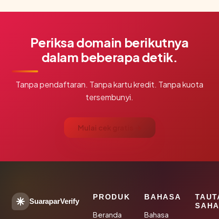
Periksa domain berikutnya
dalam beberapa detik.
Tanpa pendaftaran. Tanpa kartu kredit. Tanpa kuota
tersembunyi.
Mulai cek gratis →
PRODUK
BAHASA
TAUT
SuaraparVerify
SAHA
Beranda
Bahasa