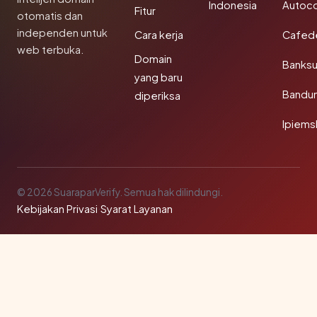
Indonesia
Autoc
Fitur
otomatis dan
independen untuk
Cara kerja
Cafede
web terbuka.
Domain
Banks
yang baru
Bandu
diperiksa
Ipiems
© 2026 SuaraparVerify. Semua hak dilindungi.
Kebijakan Privasi
·
Syarat Layanan