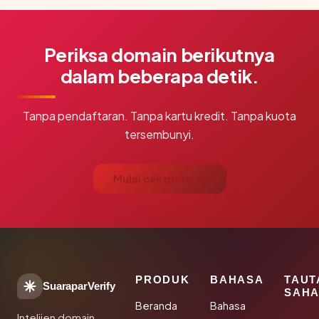
Periksa domain berikutnya
dalam beberapa detik.
Tanpa pendaftaran. Tanpa kartu kredit. Tanpa kuota
tersembunyi.
Mulai cek gratis →
PRODUK
BAHASA
TAUT
SuaraparVerify
SAHA
Beranda
Bahasa
Intelijen domain