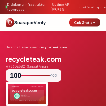
Didukung infrastruktur
Uptime API:
·
Fitur
Cara
Popule
tepercaya
99.95%
SuaraparVerify
Cek Gratis
Beranda
›
Pemeriksaan
›
recycleteak.com
recycleteak.com
#9860E5B2 · Sangat Aman
100
/ 100