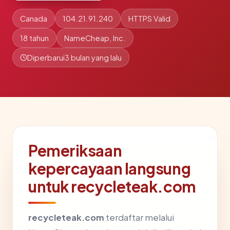
Canada
104.21.91.240
HTTPS Valid
18 tahun
NameCheap, Inc.
Diperbarui
3 bulan yang lalu
Pemeriksaan
kepercayaan langsung
untuk recycleteak.com
recycleteak.com
terdaftar melalui