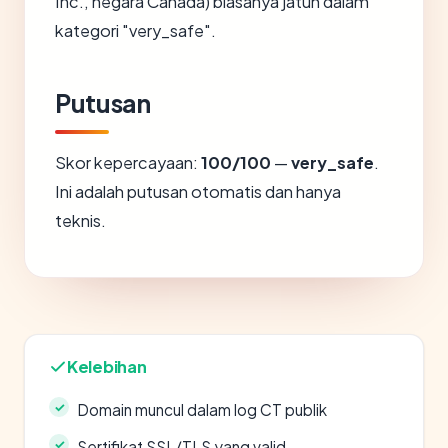
Inc., negara Canada) biasanya jatuh dalam
kategori "very_safe".
Putusan
Skor kepercayaan:
100/100
—
very_safe
.
Ini adalah putusan otomatis dan hanya
teknis.
Kelebihan
Domain muncul dalam log CT publik
Sertifikat SSL/TLS yang valid