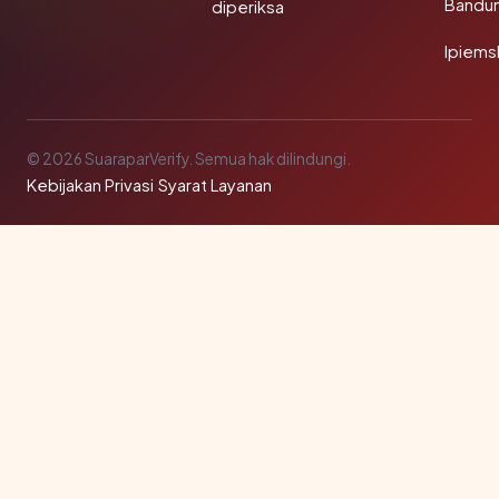
Bandu
diperiksa
Ipiems
© 2026 SuaraparVerify. Semua hak dilindungi.
Kebijakan Privasi
·
Syarat Layanan