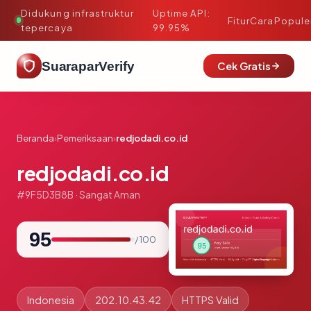
Didukung infrastruktur
Uptime API:
·
Fitur
Cara
Popule
tepercaya
99.95%
SuaraparVerify
Cek Gratis
Beranda
›
Pemeriksaan
›
redjodadi.co.id
redjodadi.co.id
#9F5D3B8B · Sangat Aman
95
/ 100
Indonesia
202.10.43.42
HTTPS Valid