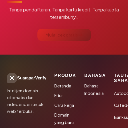
Tanpa pendaftaran. Tanpa kartu kredit. Tanpa kuota
tersembunyi.
Mulai cek gratis →
PRODUK
BAHASA
TAUT
SuaraparVerify
SAHA
Beranda
Bahasa
Intelijen domain
Indonesia
Autoc
Fitur
otomatis dan
independen untuk
Cara kerja
Cafede
web terbuka.
Domain
Banks
yang baru