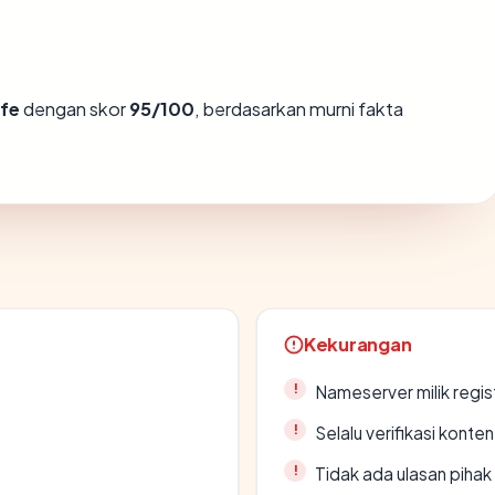
fe
dengan skor
95/100
, berdasarkan murni fakta
Kekurangan
Nameserver milik regi
Selalu verifikasi kont
Tidak ada ulasan piha