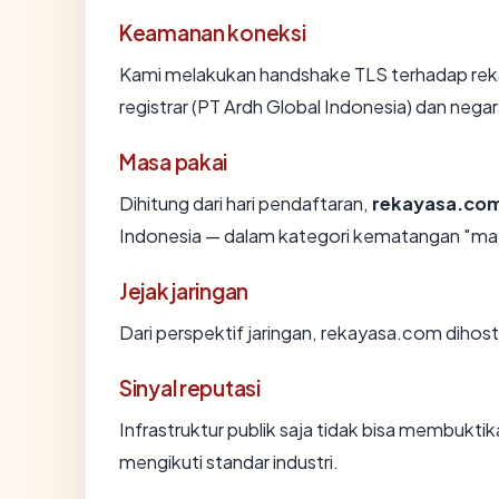
Keamanan koneksi
Kami melakukan handshake TLS terhadap re
registrar (PT Ardh Global Indonesia) dan nega
Masa pakai
Dihitung dari hari pendaftaran,
rekayasa.co
Indonesia — dalam kategori kematangan "ma
Jejak jaringan
Dari perspektif jaringan, rekayasa.com dihosti
Sinyal reputasi
Infrastruktur publik saja tidak bisa membukt
mengikuti standar industri.