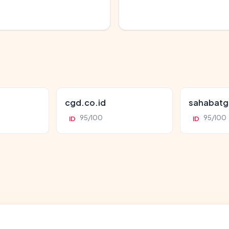
cgd.co.id
sahabatg
95/100
95/100
ID
ID