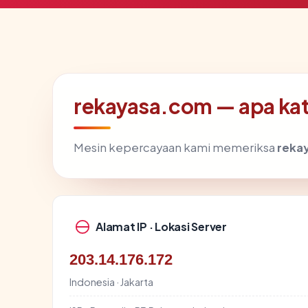
rekayasa.com — apa kata
Mesin kepercayaan kami memeriksa
reka
Alamat IP · Lokasi Server
203.14.176.172
Indonesia · Jakarta