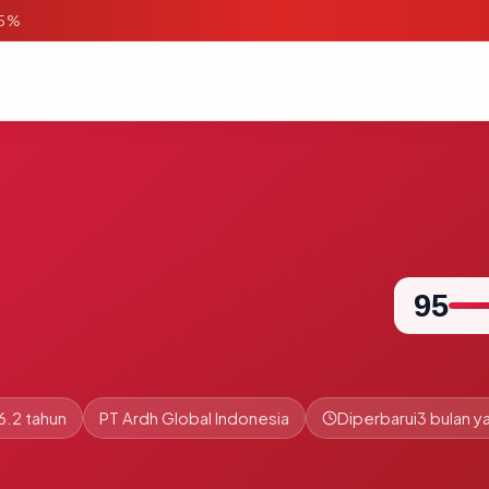
95%
95
6.2 tahun
PT Ardh Global Indonesia
Diperbarui
3 bulan ya