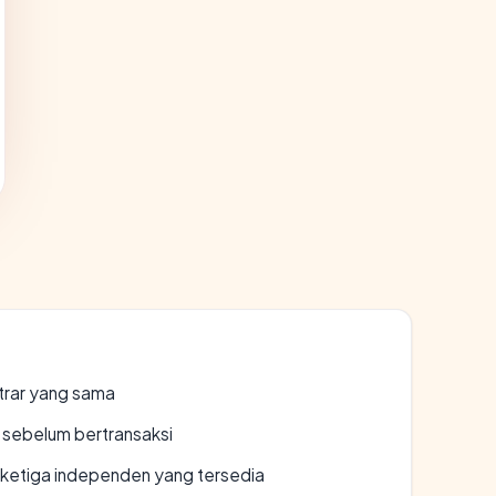
strar yang sama
en sebelum bertransaksi
k ketiga independen yang tersedia