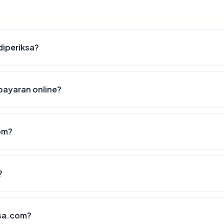
diperiksa?
ayaran online?
om?
?
sa.com?