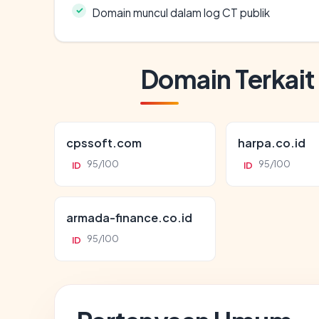
Domain muncul dalam log CT publik
Domain Terkait
cpssoft.com
harpa.co.id
95/100
95/100
ID
ID
armada-finance.co.id
95/100
ID