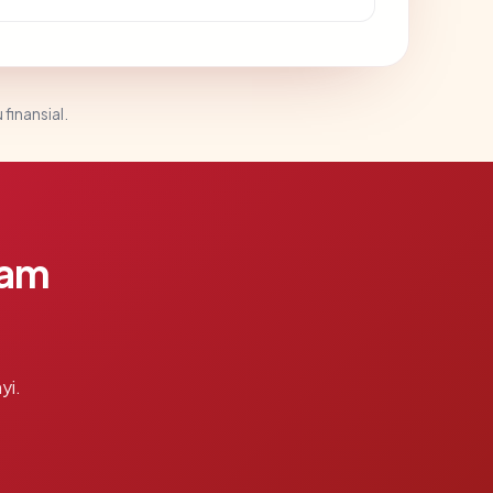
 finansial.
lam
yi.