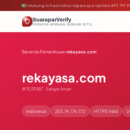
Didukung infrastruktur tepercaya
·
Uptime API: 99.
SuaraparVerify
PERIKSA APAKAH SEBUAH SITUS AMAN, TEPERCAYA, DAN TERVERIFIKASI DALAM HITUNGAN DETIK.
Beranda
›
Pemeriksaan
›
rekayasa.com
rekayasa.com
#7E13FAB7 · Sangat Aman
Indonesia
203.14.176.172
HTTPS Valid
2