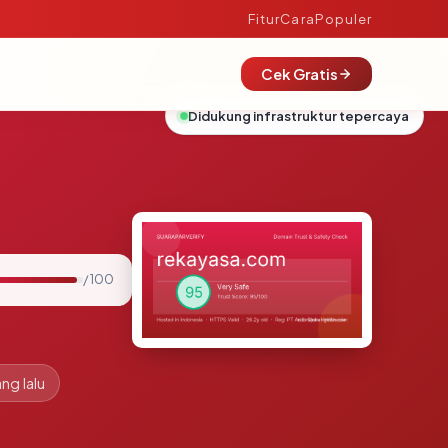
Fitur
Cara
Populer
Cek Gratis
Didukung infrastruktur tepercaya
/ 100
ng lalu