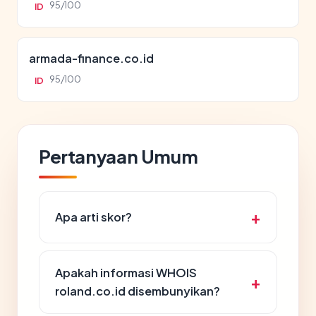
95/100
ID
armada-finance.co.id
95/100
ID
Pertanyaan Umum
Apa arti skor?
Apakah informasi WHOIS
roland.co.id disembunyikan?