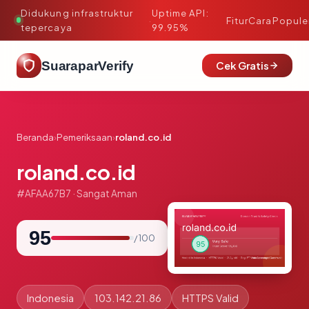
Didukung infrastruktur
Uptime API:
·
Fitur
Cara
Popule
tepercaya
99.95%
SuaraparVerify
Cek Gratis
Beranda
›
Pemeriksaan
›
roland.co.id
roland.co.id
#AFAA67B7 · Sangat Aman
95
/ 100
Indonesia
103.142.21.86
HTTPS Valid