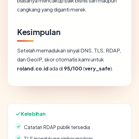
biasanya mencakup baik bisnis sah maupun
cangkang yang diganti merek.
Kesimpulan
Setelah memadukan sinyal DNS, TLS, RDAP,
dan GeoIP, skor otomatis kami untuk
roland.co.id
ada di
95/100
(
very_safe
).
Kelebihan
Catatan RDAP publik tersedia
TLS mendukung cipher modern