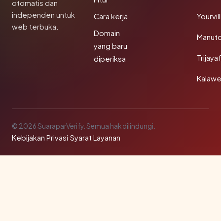
otomatis dan
independen untuk
Cara kerja
Yourvi
web terbuka.
Domain
Manut
yang baru
Trijay
diperiksa
Kalawe
© 2026 SuaraparVerify. Semua hak dilindungi.
Kebijakan Privasi
·
Syarat Layanan