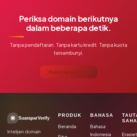
Periksa domain berikutnya
dalam beberapa detik.
Tanpa pendaftaran. Tanpa kartu kredit. Tanpa kuota
tersembunyi.
Mulai cek gratis →
PRODUK
BAHASA
TAUT
SuaraparVerify
SAHA
Beranda
Bahasa
Intelijen domain
Indonesia
Erasie
Fitur