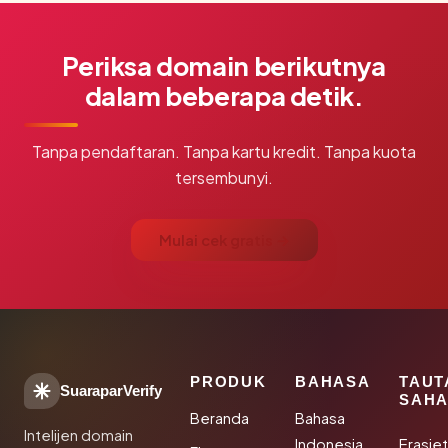
Periksa domain berikutnya
dalam beberapa detik.
Tanpa pendaftaran. Tanpa kartu kredit. Tanpa kuota
tersembunyi.
Mulai cek gratis →
PRODUK
BAHASA
TAUT
SuaraparVerify
SAHA
Beranda
Bahasa
Intelijen domain
Indonesia
Erasie