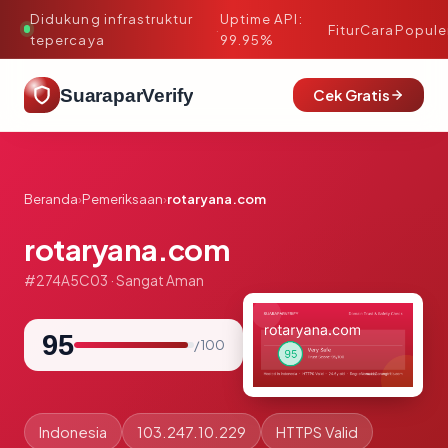
Didukung infrastruktur
Uptime API:
·
Fitur
Cara
Popule
tepercaya
99.95%
SuaraparVerify
Cek Gratis
Beranda
›
Pemeriksaan
›
rotaryana.com
rotaryana.com
#274A5C03 · Sangat Aman
95
/ 100
Indonesia
103.247.10.229
HTTPS Valid