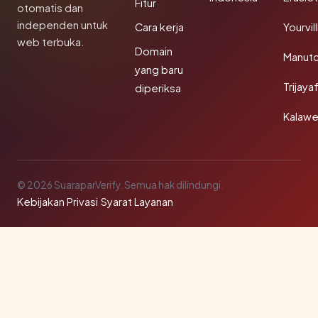
Fitur
otomatis dan
independen untuk
Cara kerja
Yourvi
web terbuka.
Domain
Manut
yang baru
Trijay
diperiksa
Kalawe
© 2026 SuaraparVerify. Semua hak dilindungi.
Kebijakan Privasi
·
Syarat Layanan