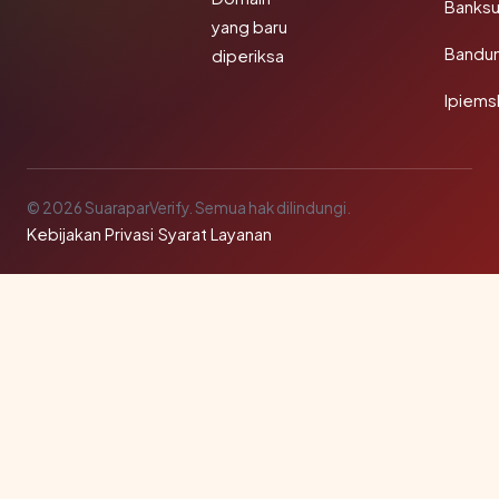
Banks
yang baru
Bandu
diperiksa
Ipiems
© 2026 SuaraparVerify. Semua hak dilindungi.
Kebijakan Privasi
·
Syarat Layanan