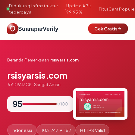
Didukung infrastruktur
Uptime API:
·
Fitur
Cara
Popule
tepercaya
99.95%
SuaraparVerify
Cek Gratis
Beranda
›
Pemeriksaan
›
rsisyarsis.com
rsisyarsis.com
#AD9A13C8 · Sangat Aman
95
/ 100
Indonesia
103.247.9.162
HTTPS Valid