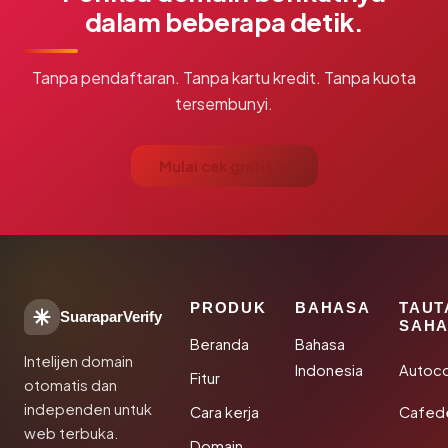
dalam beberapa detik.
Tanpa pendaftaran. Tanpa kartu kredit. Tanpa kuota
tersembunyi.
Mulai cek gratis →
PRODUK
BAHASA
TAUT
SuaraparVerify
SAHA
Beranda
Bahasa
Intelijen domain
Indonesia
Autoc
Fitur
otomatis dan
independen untuk
Cara kerja
Cafede
web terbuka.
Domain