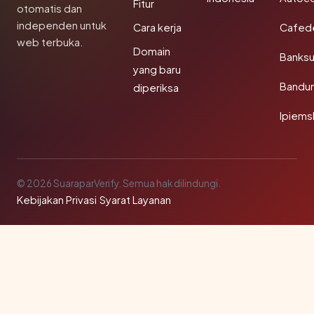
Fitur
otomatis dan
independen untuk
Cara kerja
Cafede
web terbuka.
Domain
Banks
yang baru
Bandu
diperiksa
Ipiems
© 2026 SuaraparVerify. Semua hak dilindungi.
Kebijakan Privasi
·
Syarat Layanan