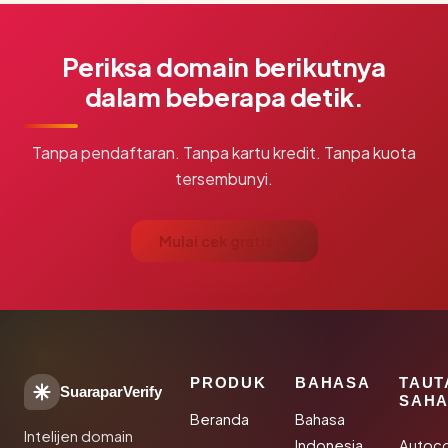
Periksa domain berikutnya
dalam beberapa detik.
Tanpa pendaftaran. Tanpa kartu kredit. Tanpa kuota
tersembunyi.
Mulai cek gratis →
PRODUK
BAHASA
TAUT
SuaraparVerify
SAHA
Beranda
Bahasa
Intelijen domain
Indonesia
Autoc