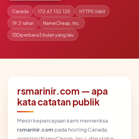
Canada
172.67.132.125
HTTPS Valid
19.3 tahun
NameCheap, Inc.
Diperbarui
3 bulan yang lalu
rsmarinir.com — apa
kata catatan publik
Mesin kepercayaan kami memeriksa
rsmarinir.com
pada hosting Canada,
registrar (NameCheap, Inc.), dan status