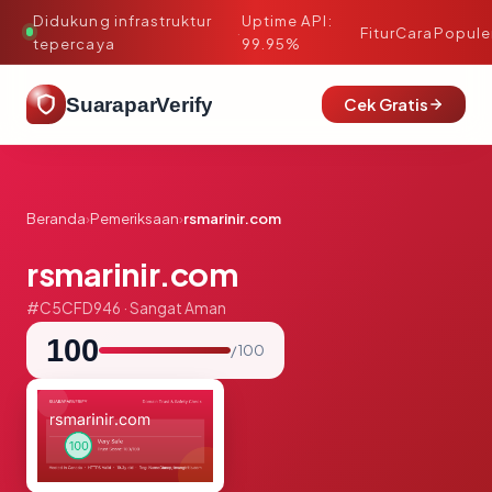
Didukung infrastruktur
Uptime API:
·
Fitur
Cara
Popule
tepercaya
99.95%
SuaraparVerify
Cek Gratis
Beranda
›
Pemeriksaan
›
rsmarinir.com
rsmarinir.com
#C5CFD946 · Sangat Aman
100
/ 100