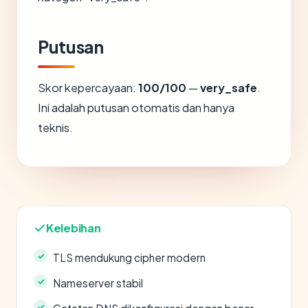
Putusan
Skor kepercayaan:
100/100
—
very_safe
.
Ini adalah putusan otomatis dan hanya
teknis.
Kelebihan
TLS mendukung cipher modern
Nameserver stabil