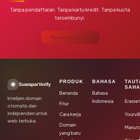
Tanpa pendaftaran. Tanpa kartu kredit. Tanpa kuota
tersembunyi.
Mulai cek gratis →
PRODUK
BAHASA
TAUT
SuaraparVerify
SAHA
Beranda
Bahasa
Intelijen domain
Indonesia
Erasie
Fitur
otomatis dan
independen untuk
Cara kerja
Yourvi
web terbuka.
Domain
Manut
yang baru