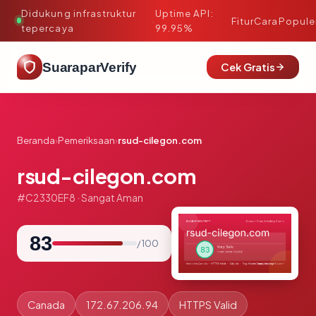
Didukung infrastruktur
Uptime API:
·
Fitur
Cara
Popule
tepercaya
99.95%
SuaraparVerify
Cek Gratis
Beranda
›
Pemeriksaan
›
rsud-cilegon.com
rsud-cilegon.com
#C2330EF8 · Sangat Aman
83
/ 100
Canada
172.67.206.94
HTTPS Valid