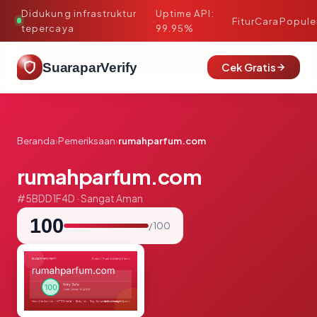
Didukung infrastruktur
Uptime API:
·
Fitur
Cara
Popule
tepercaya
99.95%
SuaraparVerify
Cek Gratis
Beranda
›
Pemeriksaan
›
rumahparfum.com
rumahparfum.com
#5BDD1F4D · Sangat Aman
100
/ 100