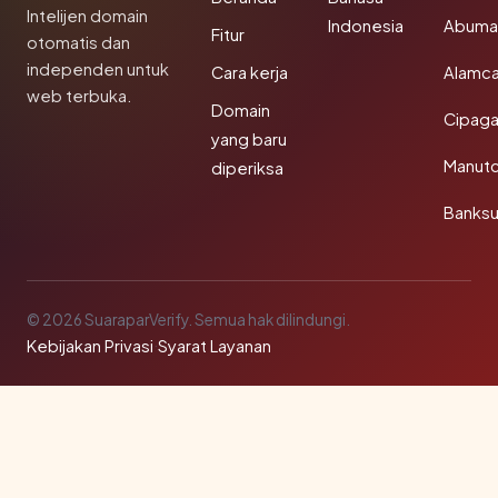
Intelijen domain
Indonesia
Abuma
Fitur
otomatis dan
independen untuk
Cara kerja
Alamca
web terbuka.
Domain
Cipaga
yang baru
Manut
diperiksa
Banks
© 2026 SuaraparVerify. Semua hak dilindungi.
Kebijakan Privasi
·
Syarat Layanan