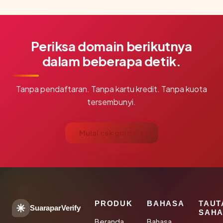
Periksa domain berikutnya
dalam beberapa detik.
Tanpa pendaftaran. Tanpa kartu kredit. Tanpa kuota
tersembunyi.
Mulai cek gratis →
PRODUK
BAHASA
TAUT
SuaraparVerify
SAHA
Beranda
Bahasa