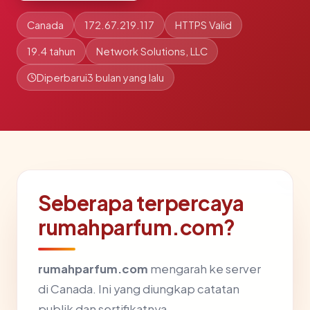
Canada
172.67.219.117
HTTPS Valid
19.4 tahun
Network Solutions, LLC
Diperbarui
3 bulan yang lalu
Seberapa terpercaya
rumahparfum.com?
rumahparfum.com
mengarah ke server
di Canada. Ini yang diungkap catatan
publik dan sertifikatnya.