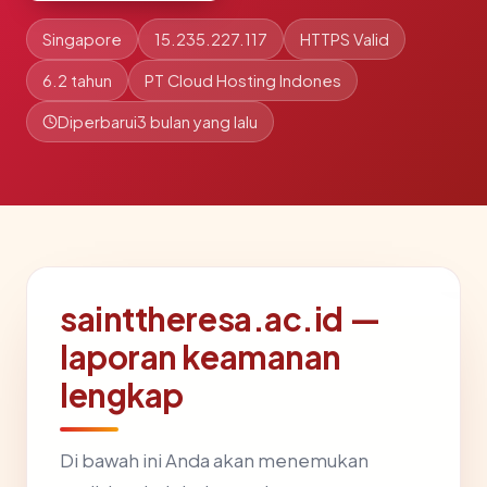
Singapore
15.235.227.117
HTTPS Valid
6.2 tahun
PT Cloud Hosting Indones
Diperbarui
3 bulan yang lalu
sainttheresa.ac.id —
laporan keamanan
lengkap
Di bawah ini Anda akan menemukan