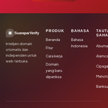
PRODUK
BAHASA
TAUT
SuaraparVerify
SAHA
Beranda
Bahasa
Intelijen domain
Indonesia
Abuma
Fitur
otomatis dan
independen untuk
Cara kerja
Alamca
web terbuka.
Domain
Cipaga
yang baru
Manut
diperiksa
Banks