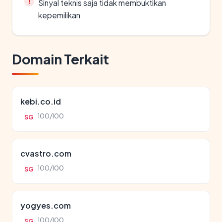
Sinyal teknis saja tidak membuktikan
kepemilikan
Domain Terkait
kebi.co.id
100/100
SG
cvastro.com
100/100
SG
yogyes.com
100/100
SG