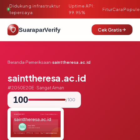
Didukung infrastruktur
Uptime API:
·
Fitur
Cara
Popule
tepercaya
99.95%
SuaraparVerify
Cek Gratis
Beranda
›
Pemeriksaan
›
sainttheresa.ac.id
sainttheresa.ac.id
#2050E20E · Sangat Aman
100
/ 100