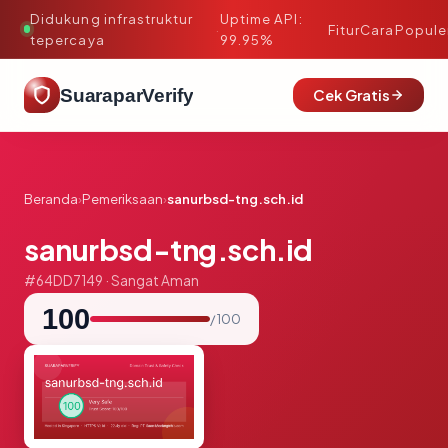
Didukung infrastruktur
Uptime API:
·
Fitur
Cara
Popule
tepercaya
99.95%
SuaraparVerify
Cek Gratis
Beranda
›
Pemeriksaan
›
sanurbsd-tng.sch.id
sanurbsd-tng.sch.id
#64DD7149 · Sangat Aman
100
/ 100