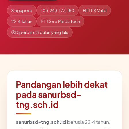
Singapore
103.243.173.180
HTTPS Valid
22.4 tahun
PT Core Mediatech
Diperbarui
3 bulan yang lalu
Pandangan lebih dekat
pada sanurbsd-
tng.sch.id
sanurbsd-tng.sch.id
berusia 22.4 tahun,