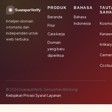
PRODUK
BAHASA
TAUT
SuaraparVerify
SAHA
Beranda
Bahasa
Intelijen domain
Indonesia
Kosmo
Fitur
otomatis dan
independen untuk
Cara kerja
Kanaw
web terbuka.
Domain
Intikar
yang baru
Cemerl
diperiksa
Ccclsu
© 2026 SuaraparVerify. Semua hak dilindungi.
Kebijakan Privasi
·
Syarat Layanan