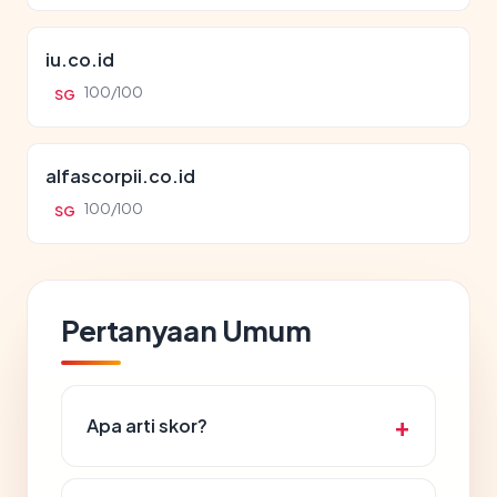
iu.co.id
100/100
SG
alfascorpii.co.id
100/100
SG
Pertanyaan Umum
Apa arti skor?