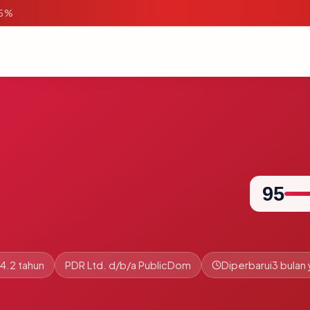
95%
95
4.2 tahun
PDR Ltd. d/b/a PublicDom
Diperbarui
3 bulan 