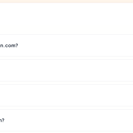
an.com?
m?