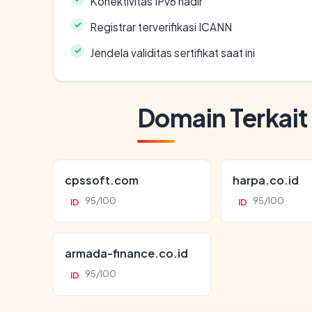
Konektivitas IPv6 hadir
Registrar terverifikasi ICANN
Jendela validitas sertifikat saat ini
Domain Terkait
cpssoft.com
harpa.co.id
95/100
95/100
ID
ID
armada-finance.co.id
95/100
ID