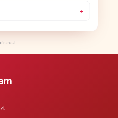
 finansial.
lam
yi.