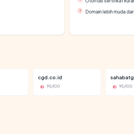
Otoritas sertifikat ku
Domain lebih muda dari
cgd.co.id
sahabatg
95/100
95/100
ID
ID