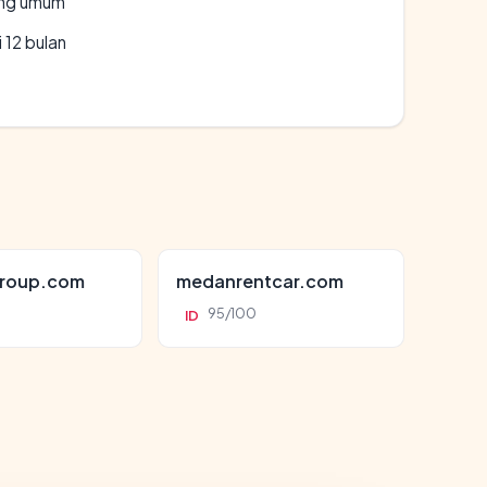
rang umum
 12 bulan
roup.com
medanrentcar.com
95/100
ID