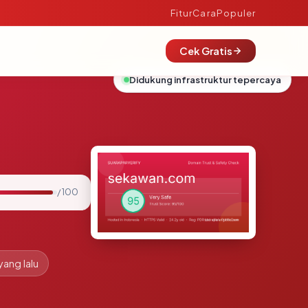
Fitur
Cara
Populer
Cek Gratis
Didukung infrastruktur tepercaya
/ 100
yang lalu