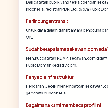
Dari catatan publik yang terkait dengan
seka
Indonesia, registrar PDR Ltd. d/b/a PublicDo
Perlindungan transit
Untuk data dalam transit antara pengguna d
OK.
Sudah berapa lama sekawan.com ada
Menurut catatan RDAP, sekawan.com didaftark
PublicDomainRegistry.com.
Penyedia infrastruktur
Pencarian GeoIP menempatkan
sekawan.c
geografis di Indonesia.
Bagaimana kami membaca profil ini