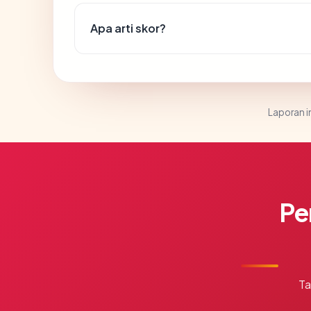
Apa arti skor?
Laporan in
Pe
Ta