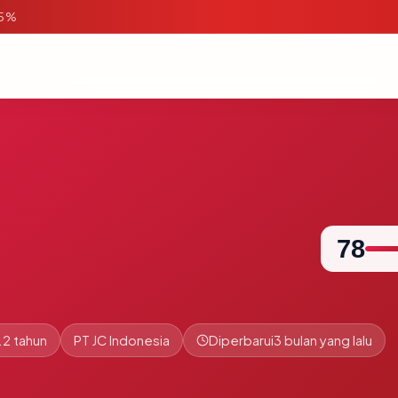
95%
78
.2 tahun
PT JC Indonesia
Diperbarui
3 bulan yang lalu