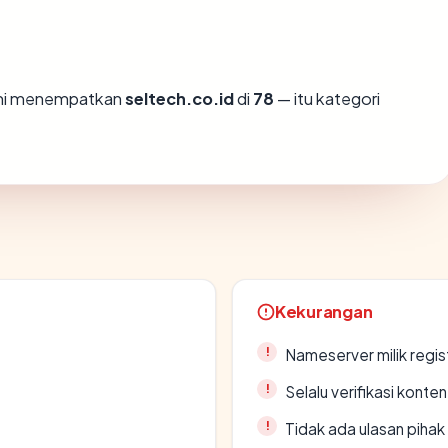
ami menempatkan
seltech.co.id
di
78
— itu kategori
Kekurangan
Nameserver milik regi
Selalu verifikasi kont
Tidak ada ulasan piha