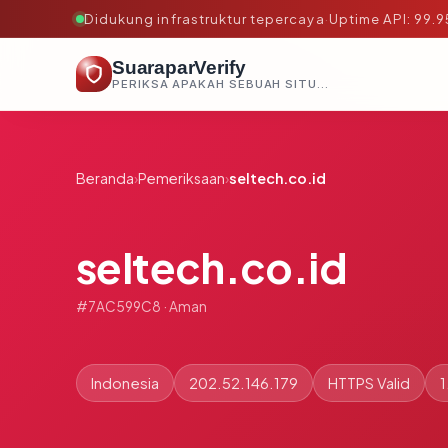
Didukung infrastruktur tepercaya
·
Uptime API: 99.
SuaraparVerify
PERIKSA APAKAH SEBUAH SITUS AMAN, TEPERCAYA, DAN TERVERIFIKASI DALAM HITUNGAN DETIK.
Beranda
›
Pemeriksaan
›
seltech.co.id
seltech.co.id
#7AC599C8 · Aman
Indonesia
202.52.146.179
HTTPS Valid
1