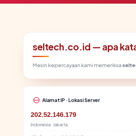
seltech.co.id — apa kata
Mesin kepercayaan kami memeriksa
selte
Alamat IP · Lokasi Server
202.52.146.179
Indonesia · Jakarta