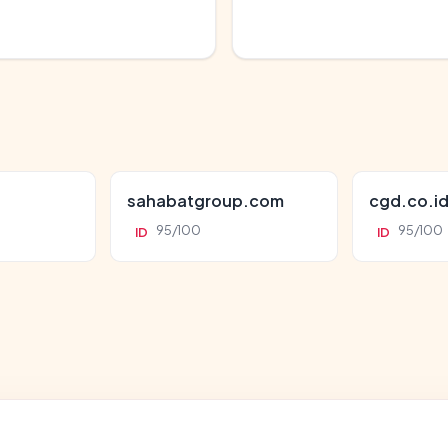
sahabatgroup.com
cgd.co.i
95/100
95/100
ID
ID