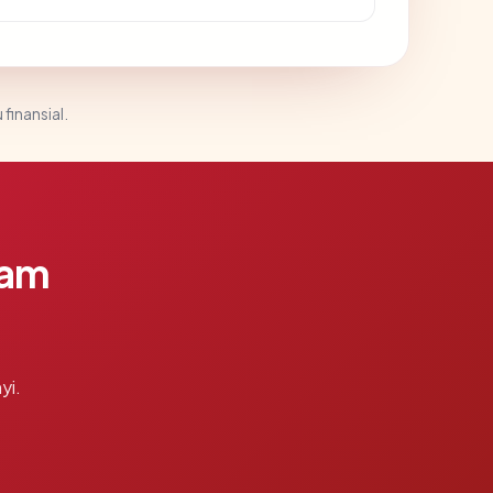
 finansial.
lam
yi.