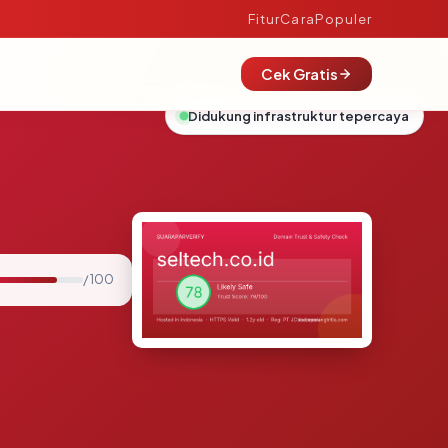
Fitur
Cara
Populer
Cek Gratis
Didukung infrastruktur tepercaya
/ 100