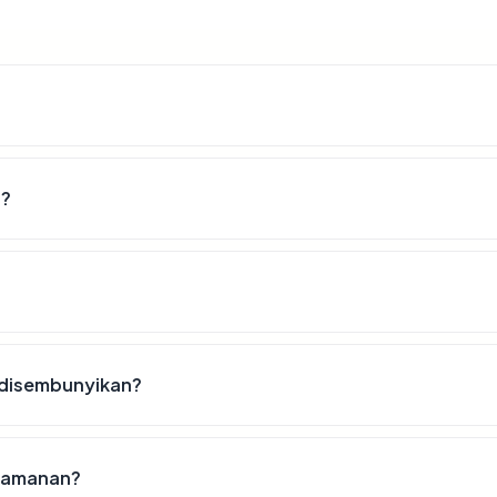
d?
 disembunyikan?
keamanan?