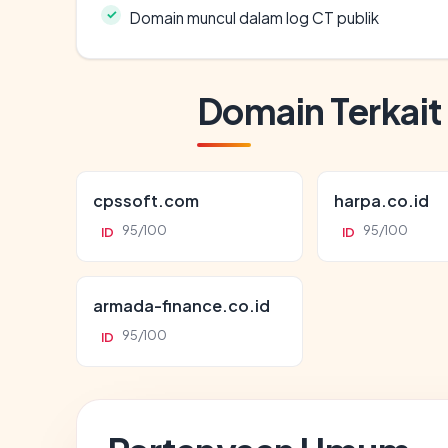
Domain muncul dalam log CT publik
Domain Terkait
cpssoft.com
harpa.co.id
95/100
95/100
ID
ID
armada-finance.co.id
95/100
ID