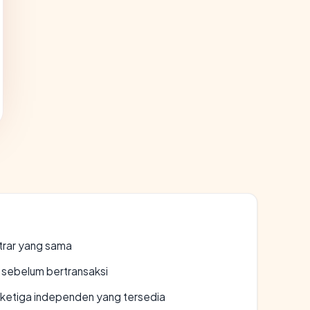
strar yang sama
en sebelum bertransaksi
k ketiga independen yang tersedia