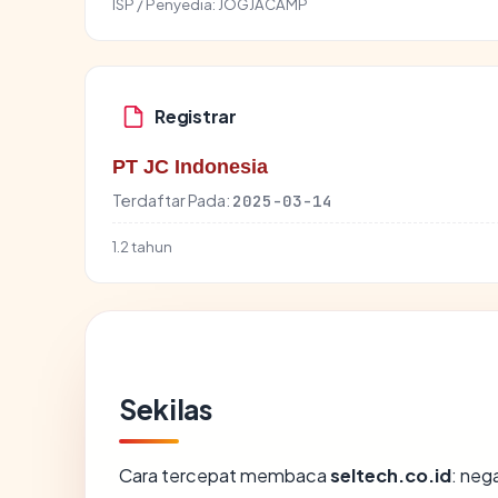
ISP / Penyedia:
JOGJACAMP
Registrar
PT JC Indonesia
Terdaftar Pada:
2025-03-14
1.2 tahun
Sekilas
Cara tercepat membaca
seltech.co.id
: neg