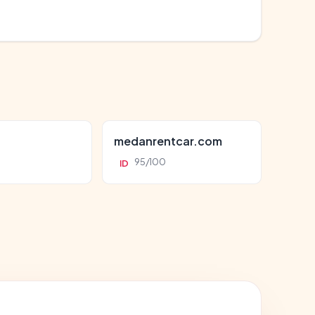
d
medanrentcar.com
95/100
ID