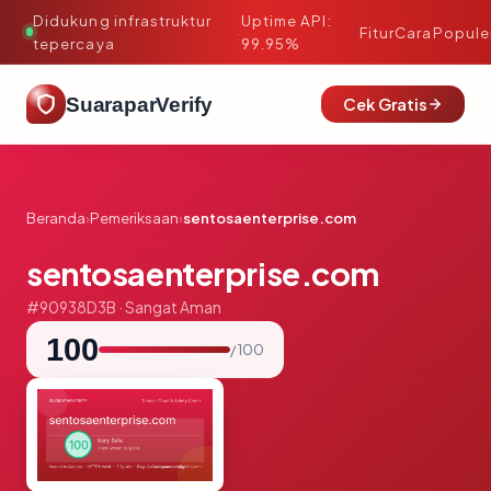
Didukung infrastruktur
Uptime API:
·
Fitur
Cara
Popule
tepercaya
99.95%
SuaraparVerify
Cek Gratis
Beranda
›
Pemeriksaan
›
sentosaenterprise.com
sentosaenterprise.com
#90938D3B · Sangat Aman
100
/ 100