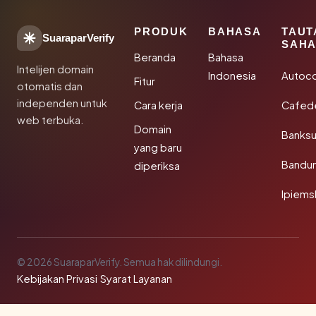
PRODUK
BAHASA
TAUT
SuaraparVerify
SAHA
Beranda
Bahasa
Intelijen domain
Indonesia
Autoc
Fitur
otomatis dan
independen untuk
Cara kerja
Cafede
web terbuka.
Domain
Banks
yang baru
Bandu
diperiksa
Ipiems
© 2026 SuaraparVerify. Semua hak dilindungi.
Kebijakan Privasi
·
Syarat Layanan