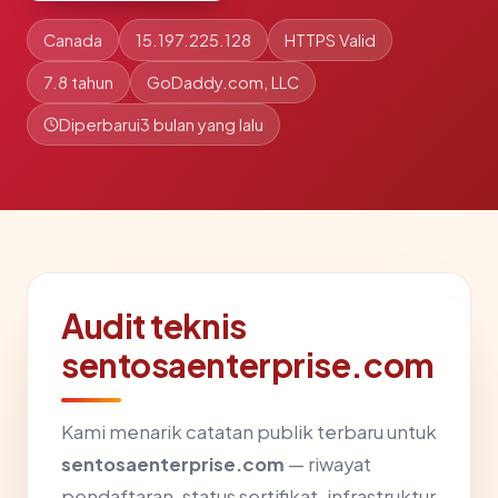
Canada
15.197.225.128
HTTPS Valid
7.8 tahun
GoDaddy.com, LLC
Diperbarui
3 bulan yang lalu
Audit teknis
sentosaenterprise.com
Kami menarik catatan publik terbaru untuk
sentosaenterprise.com
— riwayat
pendaftaran, status sertifikat, infrastruktur