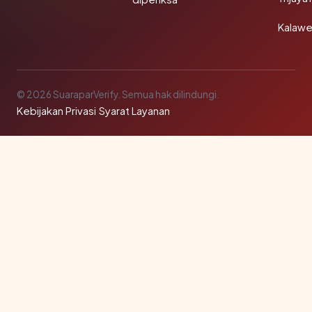
Kalawe
© 2026 SuaraparVerify. Semua hak dilindungi.
Kebijakan Privasi
·
Syarat Layanan