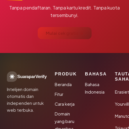
Tanpa pendaftaran. Tanpa kartu kredit. Tanpa kuota
tersembunyi.
Mulai cek gratis →
PRODUK
BAHASA
TAUT
SuaraparVerify
SAHA
Beranda
Bahasa
Intelijen domain
Indonesia
Erasie
Fitur
otomatis dan
independen untuk
Cara kerja
Yourvi
web terbuka.
Domain
Manut
yang baru
Trijay
diperiksa