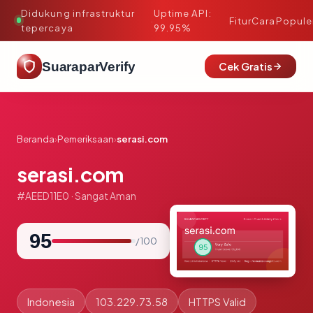
Didukung infrastruktur
Uptime API:
·
Fitur
Cara
Popule
tepercaya
99.95%
SuaraparVerify
Cek Gratis
Beranda
›
Pemeriksaan
›
serasi.com
serasi.com
#AEED11E0 · Sangat Aman
95
/ 100
Indonesia
103.229.73.58
HTTPS Valid