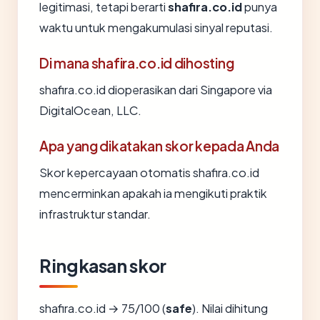
legitimasi, tetapi berarti
shafira.co.id
punya
waktu untuk mengakumulasi sinyal reputasi.
Di mana shafira.co.id dihosting
shafira.co.id dioperasikan dari Singapore via
DigitalOcean, LLC.
Apa yang dikatakan skor kepada Anda
Skor kepercayaan otomatis shafira.co.id
mencerminkan apakah ia mengikuti praktik
infrastruktur standar.
Ringkasan skor
shafira.co.id → 75/100 (
safe
). Nilai dihitung