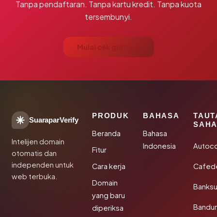
Tanpa pendaftaran. Tanpa kartu kredit. Tanpa kuota
tersembunyi.
Mulai cek gratis →
PRODUK
BAHASA
TAUT
SuaraparVerify
SAHA
Beranda
Bahasa
Intelijen domain
Indonesia
Autoc
Fitur
otomatis dan
independen untuk
Cara kerja
Cafede
web terbuka.
Domain
Banks
yang baru
Bandu
diperiksa