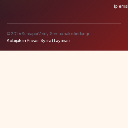
Ipiems
© 2026 SuaraparVerify. Semua hak dilindungi.
Kebijakan Privasi
·
Syarat Layanan