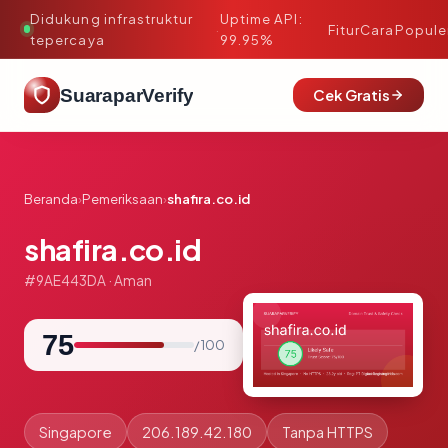
Didukung infrastruktur
Uptime API:
·
Fitur
Cara
Popule
tepercaya
99.95%
SuaraparVerify
Cek Gratis
Beranda
›
Pemeriksaan
›
shafira.co.id
shafira.co.id
#9AE443DA · Aman
75
/ 100
Singapore
206.189.42.180
Tanpa HTTPS