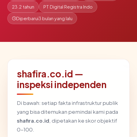
23.2 tahun
PT Digital Registra Indo
Diperbarui
3 bulan yang lalu
shafira.co.id —
inspeksi independen
Di bawah: setiap fakta infrastruktur publik
yang bisa ditemukan pemindai kami pada
shafira.co.id
, dipetakan ke skor objektif
0-100.