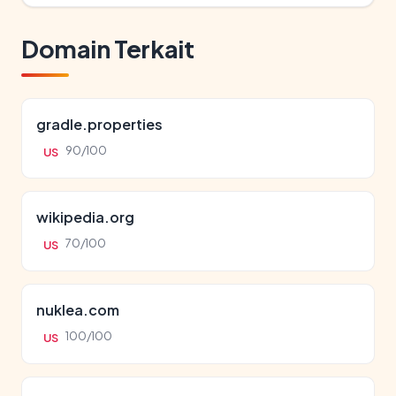
Domain Terkait
gradle.properties
90/100
US
wikipedia.org
70/100
US
nuklea.com
100/100
US