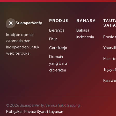
PRODUK
BAHASA
TAUT
SuaraparVerify
SAHA
Beranda
Bahasa
Intelijen domain
Indonesia
Erasie
Fitur
otomatis dan
independen untuk
Cara kerja
Yourvi
web terbuka.
Domain
Manut
yang baru
Trijay
diperiksa
Kalawe
© 2026 SuaraparVerify. Semua hak dilindungi.
Kebijakan Privasi
·
Syarat Layanan