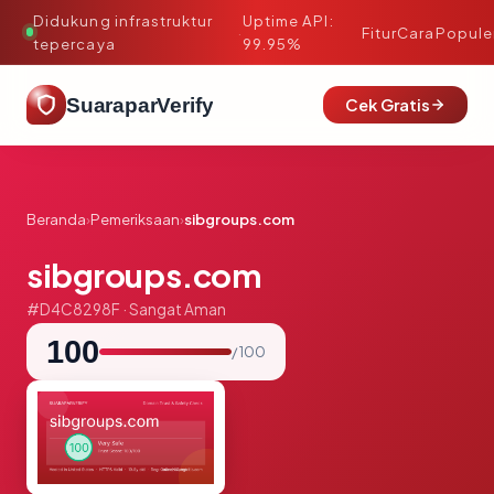
Didukung infrastruktur
Uptime API:
·
Fitur
Cara
Popule
tepercaya
99.95%
SuaraparVerify
Cek Gratis
Beranda
›
Pemeriksaan
›
sibgroups.com
sibgroups.com
#D4C8298F · Sangat Aman
100
/ 100