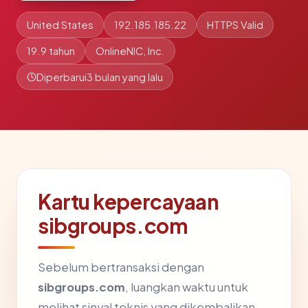
United States
192.185.185.22
HTTPS Valid
19.9 tahun
OnlineNIC, Inc.
Diperbarui
3 bulan yang lalu
Kartu kepercayaan
sibgroups.com
Sebelum bertransaksi dengan
sibgroups.com
, luangkan waktu untuk
melihat sinyal teknis yang dikembalikan