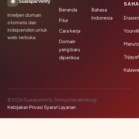
SuaraparVerify
SAHA
Beranda
Bahasa
Intelijen domain
Indonesia
Erasie
Fitur
otomatis dan
independen untuk
Cara kerja
Yourvi
web terbuka.
Domain
Manut
yang baru
Trijay
diperiksa
Kalawe
© 2026 SuaraparVerify. Semua hak dilindungi.
Kebijakan Privasi
·
Syarat Layanan