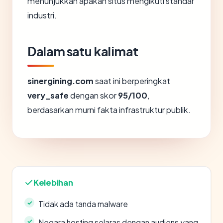
menunjukkan apakah situs mengikuti standar
industri.
Dalam satu kalimat
sinergining.com
saat ini berperingkat
very_safe
dengan skor
95/100
,
berdasarkan murni fakta infrastruktur publik.
Kelebihan
Tidak ada tanda malware
Negara hosting selaras dengan audiens yang