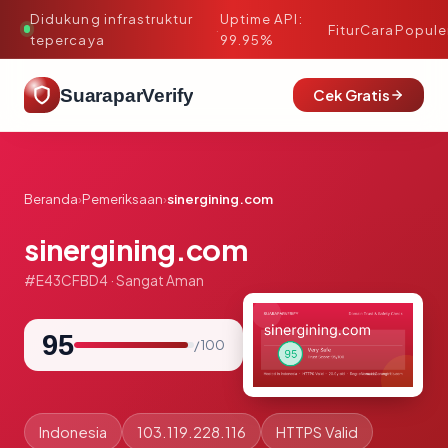
Didukung infrastruktur
Uptime API:
·
Fitur
Cara
Popule
tepercaya
99.95%
SuaraparVerify
Cek Gratis
Beranda
›
Pemeriksaan
›
sinergining.com
sinergining.com
#E43CFBD4 · Sangat Aman
95
/ 100
Indonesia
103.119.228.116
HTTPS Valid