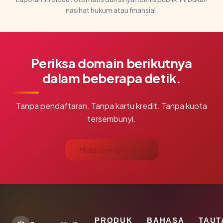
nasihat hukum atau finansial.
Periksa domain berikutnya
dalam beberapa detik.
Tanpa pendaftaran. Tanpa kartu kredit. Tanpa kuota
tersembunyi.
Mulai cek gratis →
PRODUK
BAHASA
TAUT