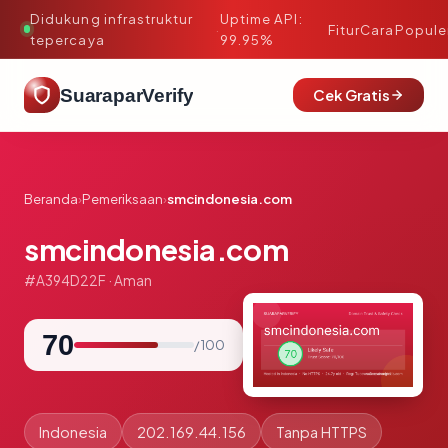
Didukung infrastruktur
Uptime API:
·
Fitur
Cara
Popule
tepercaya
99.95%
SuaraparVerify
Cek Gratis
Beranda
›
Pemeriksaan
›
smcindonesia.com
smcindonesia.com
#A394D22F · Aman
70
/ 100
Indonesia
202.169.44.156
Tanpa HTTPS