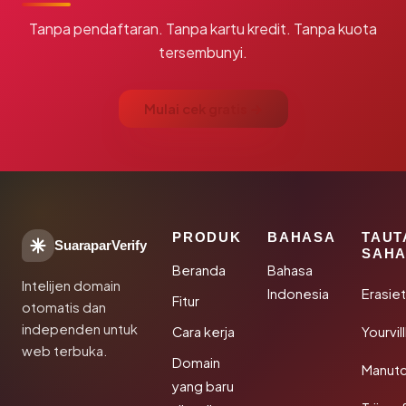
Tanpa pendaftaran. Tanpa kartu kredit. Tanpa kuota
tersembunyi.
Mulai cek gratis →
PRODUK
BAHASA
TAUT
SuaraparVerify
SAHA
Beranda
Bahasa
Intelijen domain
Indonesia
Erasie
Fitur
otomatis dan
independen untuk
Cara kerja
Yourvi
web terbuka.
Domain
Manut
yang baru