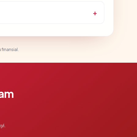
 finansial.
lam
yi.