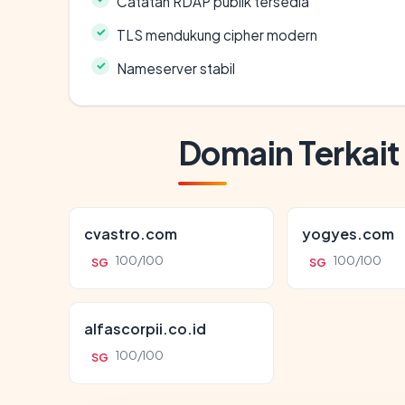
Catatan RDAP publik tersedia
TLS mendukung cipher modern
Nameserver stabil
Domain Terkait
cvastro.com
yogyes.com
100/100
100/100
SG
SG
alfascorpii.co.id
100/100
SG