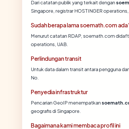
Dari catatan publik yang terkait dengan
soem
Singapore, registrar HOSTINGER operations, U
Sudah berapa lama soemath.com ada
Menurut catatan RDAP, soemath.com didaftar
operations, UAB.
Perlindungan transit
Untuk data dalam transit antara pengguna d
No.
Penyedia infrastruktur
Pencarian GeoIP menempatkan
soemath.
geografis di Singapore.
Bagaimana kami membaca profil ini