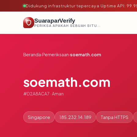
Didukung infrastruktur tepercaya
·
Uptime API: 99.
SuaraparVerify
PERIKSA APAKAH SEBUAH SITUS AMAN, TEPERCAYA, DAN TERVERIFIKASI DALAM HITUNGAN DETIK.
Beranda
›
Pemeriksaan
›
soemath.com
soemath.com
#D2A8ACA7 · Aman
Singapore
185.232.14.189
Tanpa HTTPS