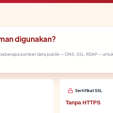
man digunakan?
beberapa sumber data publik — DNS, SSL, RDAP — unt
Sertifikat SSL
Tanpa HTTPS