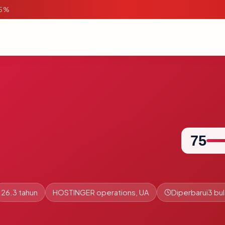
95%
75
26.3 tahun
HOSTINGER operations, UA
Diperbarui
3 bul