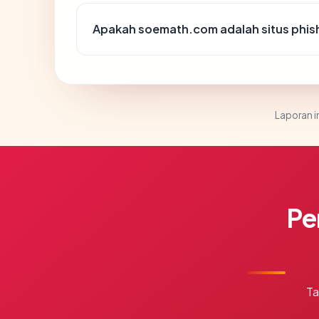
Apakah soemath.com adalah situs phis
Laporan in
Pe
Ta