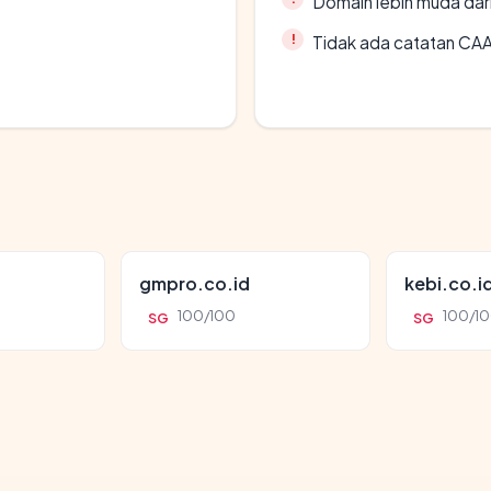
Domain lebih muda dari
Tidak ada catatan CA
gmpro.co.id
kebi.co.i
100/100
100/1
SG
SG