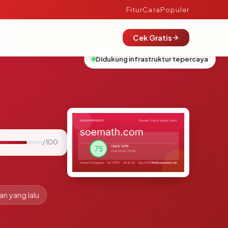
Fitur
Cara
Populer
Cek Gratis
Didukung infrastruktur tepercaya
/ 100
an yang lalu