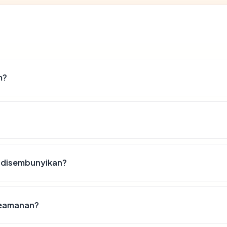
m?
 disembunyikan?
keamanan?