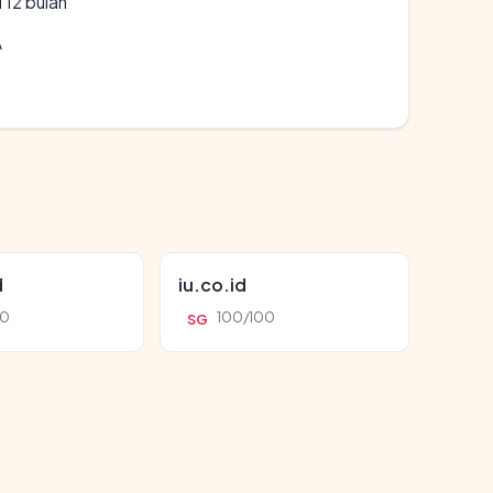
 12 bulan
A
d
iu.co.id
00
100/100
SG