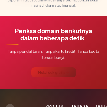
Laporan ini dibuat otomatis dari sinyal teknis publik. Ini bukan
nasihat hukum atau finansial.
Periksa domain berikutnya
dalam beberapa detik.
Tanpa pendaftaran. Tanpa kartu kredit. Tanpa kuota
tersembunyi.
Mulai cek gratis →
PRODUK
BAHASA
TAUT