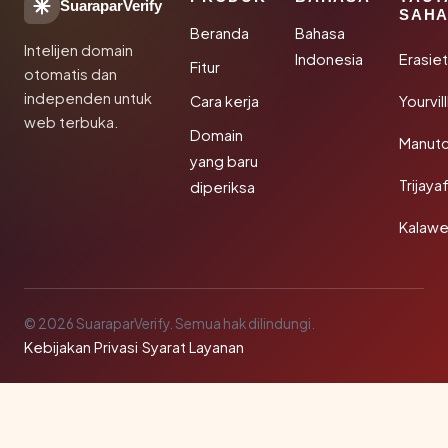
SuaraparVerify
SAHA
Beranda
Bahasa
Intelijen domain
Indonesia
Erasie
Fitur
otomatis dan
independen untuk
Cara kerja
Yourvi
web terbuka.
Domain
Manut
yang baru
Trijay
diperiksa
Kalawe
© 2026 SuaraparVerify. Semua hak dilindungi.
Kebijakan Privasi
·
Syarat Layanan