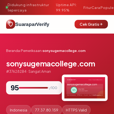
Didukung infrastruktur
Uptime API:
·
Fitur
Cara
Popule
tepercaya
99.95%
SuaraparVerify
Cek Gratis
Beranda
›
Pemeriksaan
›
sonysugemacollege.com
sonysugemacollege.com
#376282B4 · Sangat Aman
95
/ 100
Indonesia
77.37.80.159
HTTPS Valid