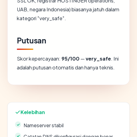
SSL OK, registrar HOSTINGER operations,
UAB, negara Indonesia) biasanya jatuh dalam
kategori "very_safe".
Putusan
Skor kepercayaan:
95/100
—
very_safe
. Ini
adalah putusan otomatis dan hanya teknis.
Kelebihan
Nameserver stabil
Catatan DNS dikonfigurasi dengan benar