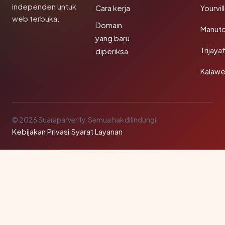
independen untuk
Cara kerja
Yourvi
web terbuka.
Domain
Manut
yang baru
Trijay
diperiksa
Kalawe
© 2026 SuaraparVerify. Semua hak dilindungi.
Kebijakan Privasi
·
Syarat Layanan