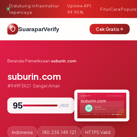
Didukung infrastruktur
Uptime API:
·
Fitur
Cara
Popule
tepercaya
99.95%
SuaraparVerify
Cek Gratis
Beranda
›
Pemeriksaan
›
suburin.com
suburin.com
#949F3A21 · Sangat Aman
95
/ 100
Indonesia
180.235.149.121
HTTPS Valid