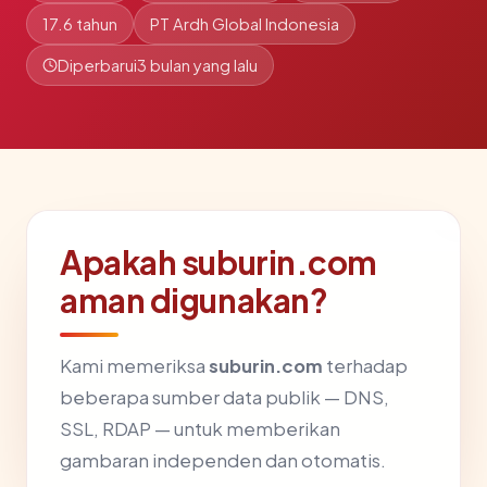
17.6 tahun
PT Ardh Global Indonesia
Diperbarui
3 bulan yang lalu
Apakah suburin.com
aman digunakan?
Kami memeriksa
suburin.com
terhadap
beberapa sumber data publik — DNS,
SSL, RDAP — untuk memberikan
gambaran independen dan otomatis.