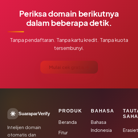
Periksa domain berikutnya
dalam beberapa detik.
Tanpa pendaftaran. Tanpa kartu kredit. Tanpa kuota
tersembunyi.
Mulai cek gratis →
PRODUK
BAHASA
TAUT
SuaraparVerify
SAHA
Beranda
Bahasa
Intelijen domain
Indonesia
Erasie
Fitur
otomatis dan