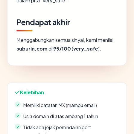
dalam pita "very_safe".
Pendapat akhir
Menggabungkan semua sinyal, kami menilai
suburin.com
di
95/100
(
very_safe
).
Kelebihan
Memiliki catatan MX (mampu email)
Usia domain di atas ambang 1 tahun
Tidak ada jejak pemindaian port