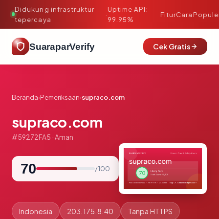
Didukung infrastruktur
Uptime API:
·
Fitur
Cara
Popule
tepercaya
99.95%
SuaraparVerify
Cek Gratis
Beranda
›
Pemeriksaan
›
supraco.com
supraco.com
#59272FA5 · Aman
70
/ 100
Indonesia
203.175.8.40
Tanpa HTTPS