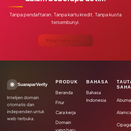
Tanpa pendaftaran. Tanpa kartu kredit. Tanpa kuota
tersembunyi.
Mulai cek gratis →
PRODUK
BAHASA
TAUT
SuaraparVerify
SAHA
Beranda
Bahasa
Intelijen domain
Indonesia
Abuma
Fitur
otomatis dan
independen untuk
Cara kerja
Alamca
web terbuka.
Domain
Cipaga
yang baru