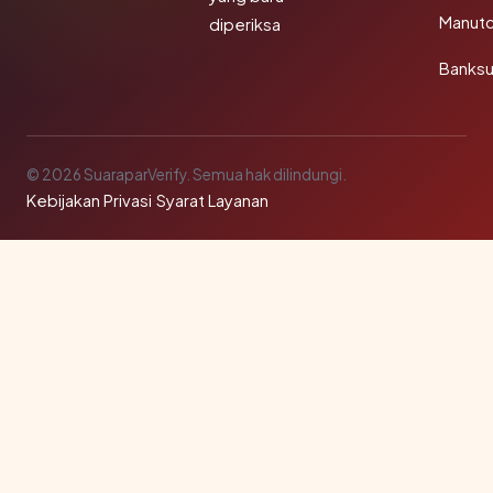
Manut
diperiksa
Banks
© 2026 SuaraparVerify. Semua hak dilindungi.
Kebijakan Privasi
·
Syarat Layanan