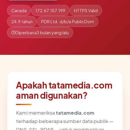
Canada
172.67.157.199
HTTPS Valid
24.9 tahun
PDR Ltd. d/b/a PublicDom
Diperbarui
3 bulan yang lalu
Apakah tatamedia.com
aman digunakan?
Kami memeriksa
tatamedia.com
terhadap beberapa sumber data publik —
DNS, SSL, RDAP — untuk memberikan