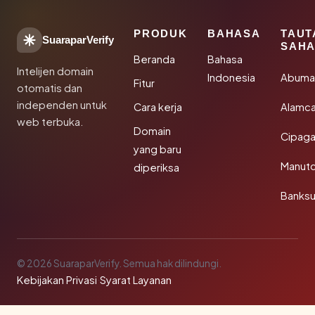
PRODUK
BAHASA
TAUT
SuaraparVerify
SAHA
Beranda
Bahasa
Intelijen domain
Indonesia
Abuma
Fitur
otomatis dan
independen untuk
Cara kerja
Alamca
web terbuka.
Domain
Cipaga
yang baru
Manut
diperiksa
Banks
© 2026 SuaraparVerify. Semua hak dilindungi.
Kebijakan Privasi
·
Syarat Layanan