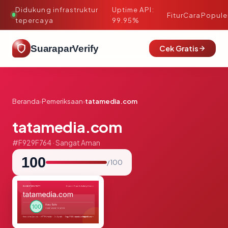
Didukung infrastruktur
Uptime API:
·
Fitur
Cara
Popule
tepercaya
99.95%
SuaraparVerify
Cek Gratis
Beranda
›
Pemeriksaan
›
tatamedia.com
tatamedia.com
#F929F764 · Sangat Aman
100
/ 100