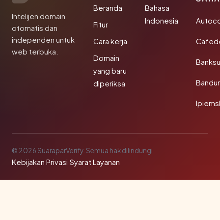
Beranda
Bahasa
Intelijen domain
Indonesia
Autoc
Fitur
otomatis dan
independen untuk
Cara kerja
Cafede
web terbuka.
Domain
Banks
yang baru
Bandu
diperiksa
Ipiems
© 2026 SuaraparVerify. Semua hak dilindungi.
Kebijakan Privasi
·
Syarat Layanan