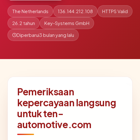
The Netherlands
136.144.212.108
HTTPS Valid
26.2 tahun
Key-Systems GmbH
Diperbarui
3 bulan yang lalu
Pemeriksaan
kepercayaan langsung
untuk ten-
automotive.com