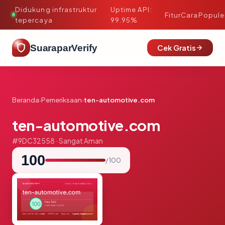
Didukung infrastruktur
Uptime API:
·
Fitur
Cara
Popule
tepercaya
99.95%
SuaraparVerify
Cek Gratis
Beranda
›
Pemeriksaan
›
ten-automotive.com
ten-automotive.com
#9DC32558 · Sangat Aman
100
/ 100