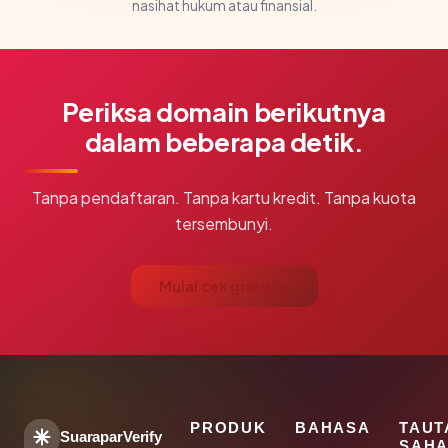
nasihat hukum atau finansial.
Periksa domain berikutnya
dalam beberapa detik.
Tanpa pendaftaran. Tanpa kartu kredit. Tanpa kuota
tersembunyi.
Mulai cek gratis →
PRODUK
BAHASA
TAUT
SuaraparVerify
SAHA