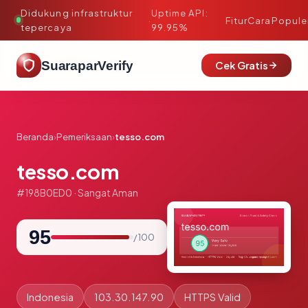
Didukung infrastruktur
Uptime API:
·
Fitur
Cara
Popule
tepercaya
99.95%
SuaraparVerify
Cek Gratis
Beranda
›
Pemeriksaan
›
tesso.com
tesso.com
#198B0ED0 · Sangat Aman
95
/ 100
Indonesia
103.30.147.90
HTTPS Valid