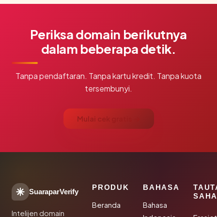
Periksa domain berikutnya
dalam beberapa detik.
Tanpa pendaftaran. Tanpa kartu kredit. Tanpa kuota
tersembunyi.
Mulai cek gratis →
PRODUK
BAHASA
TAUT
SuaraparVerify
SAHA
Beranda
Bahasa
Intelijen domain