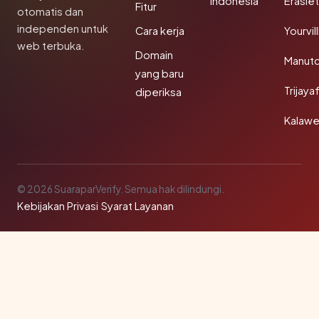
Indonesia
Erasie
Fitur
otomatis dan
independen untuk
Cara kerja
Yourvi
web terbuka.
Domain
Manut
yang baru
Trijay
diperiksa
Kalawe
© 2026 SuaraparVerify. Semua hak dilindungi.
Kebijakan Privasi
·
Syarat Layanan