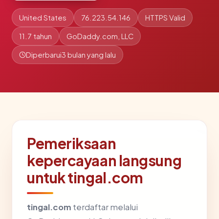
United States
76.223.54.146
HTTPS Valid
11.7 tahun
GoDaddy.com, LLC
Diperbarui
3 bulan yang lalu
Pemeriksaan
kepercayaan langsung
untuk tingal.com
tingal.com
terdaftar melalui