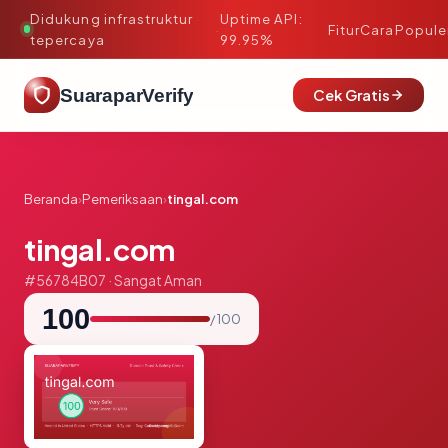
Didukung infrastruktur
Uptime API:
·
Fitur
Cara
Popule
tepercaya
99.95%
SuaraparVerify
Cek Gratis
Beranda
›
Pemeriksaan
›
tingal.com
tingal.com
#56784B07 · Sangat Aman
100
/ 100