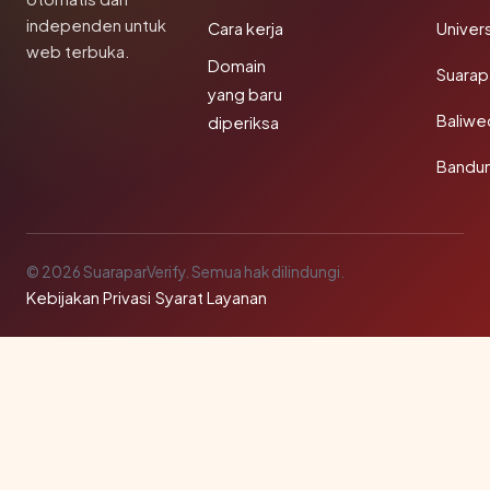
independen untuk
Cara kerja
Univer
web terbuka.
Domain
Suarap
yang baru
Baliw
diperiksa
Bandu
© 2026 SuaraparVerify. Semua hak dilindungi.
Kebijakan Privasi
·
Syarat Layanan