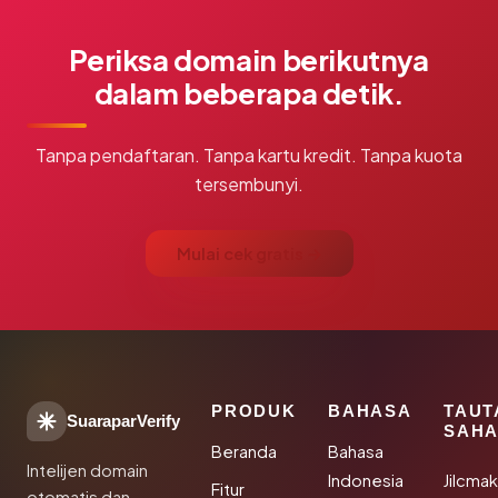
Periksa domain berikutnya
dalam beberapa detik.
Tanpa pendaftaran. Tanpa kartu kredit. Tanpa kuota
tersembunyi.
Mulai cek gratis →
PRODUK
BAHASA
TAUT
SuaraparVerify
SAHA
Beranda
Bahasa
Intelijen domain
Indonesia
Jilcma
Fitur
otomatis dan