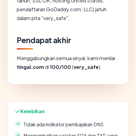
tahun, SSL OK, hosting United States,
pendaftaran GoDaddy.com, LLC) jatuh
dalam pita "very_safe".
Pendapat akhir
Menggabungkan semua sinyal, kami menilai
tingal.com
di
100/100
(
very_safe
).
Kelebihan
Tidak ada indikator pembajakan DNS
Mengembalikan catatan SOA dan TXT yang