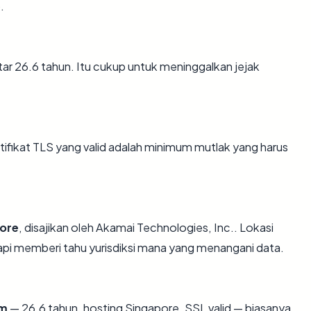
.
itar 26.6 tahun. Itu cukup untuk meninggalkan jejak
ikat TLS yang valid adalah minimum mutlak yang harus
ore
, disajikan oleh Akamai Technologies, Inc.. Lokasi
pi memberi tahu yurisdiksi mana yang menangani data.
om
— 26.6 tahun, hosting Singapore, SSL valid — biasanya