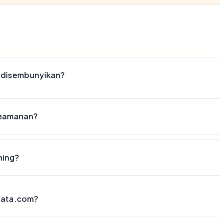
 disembunyikan?
 keamanan?
hing?
anata.com?