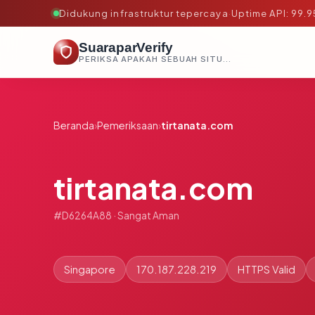
Didukung infrastruktur tepercaya
·
Uptime API: 99.
SuaraparVerify
PERIKSA APAKAH SEBUAH SITUS AMAN, TEPERCAYA, DAN TERVERIFIKASI DALAM HITUNGAN DETIK.
Beranda
›
Pemeriksaan
›
tirtanata.com
tirtanata.com
#D6264A88 · Sangat Aman
Singapore
170.187.228.219
HTTPS Valid