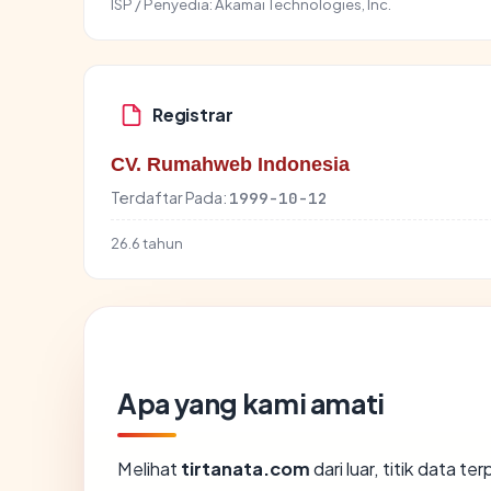
ISP / Penyedia:
Akamai Technologies, Inc.
Registrar
CV. Rumahweb Indonesia
Terdaftar Pada:
1999-10-12
26.6 tahun
Apa yang kami amati
Melihat
tirtanata.com
dari luar, titik data 