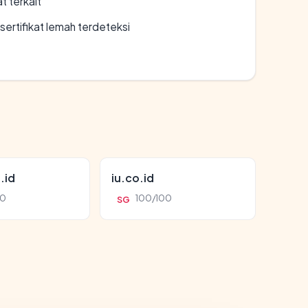
t terkait
ertifikat lemah terdeteksi
.id
iu.co.id
00
100/100
SG