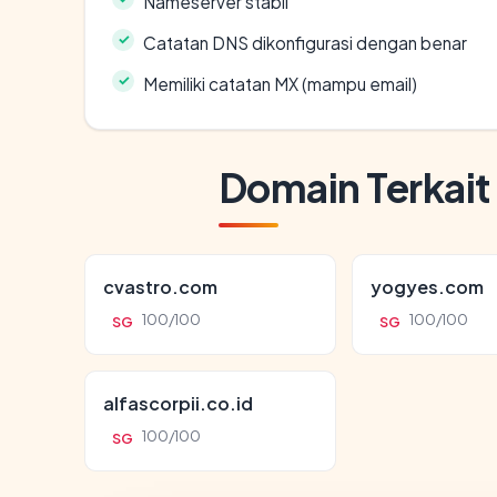
Nameserver stabil
Catatan DNS dikonfigurasi dengan benar
Memiliki catatan MX (mampu email)
Domain Terkait
cvastro.com
yogyes.com
100/100
100/100
SG
SG
alfascorpii.co.id
100/100
SG