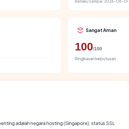
Berlaku Sampai:
2026-08-01
Sangat Aman
100
/100
Ringkasan keputusan
terpenting adalah negara hosting (Singapore), status SSL