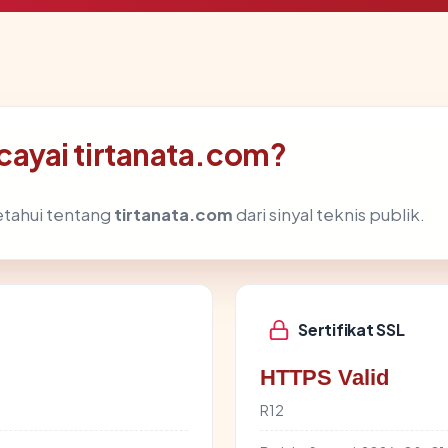
ayai tirtanata.com?
etahui tentang
tirtanata.com
dari sinyal teknis publik.
Sertifikat SSL
HTTPS Valid
R12