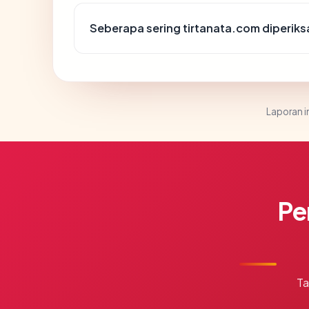
Seberapa sering tirtanata.com diperiks
Laporan in
Pe
Ta