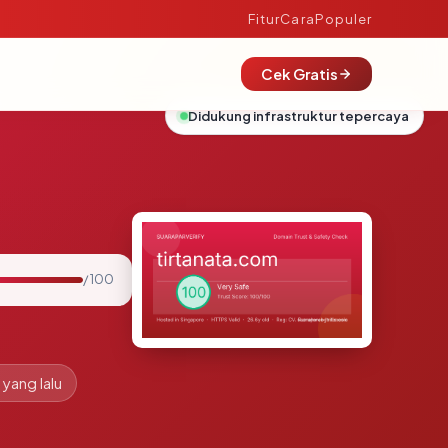
Fitur
Cara
Populer
Cek Gratis
Didukung infrastruktur tepercaya
/ 100
 yang lalu