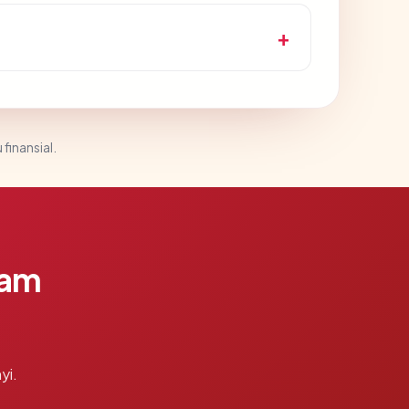
 finansial.
lam
yi.