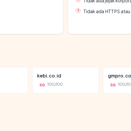
Tidak ada jejak korpora
Tidak ada HTTPS atau s
kebi.co.id
gmpro.co
100/100
100/1
SG
SG