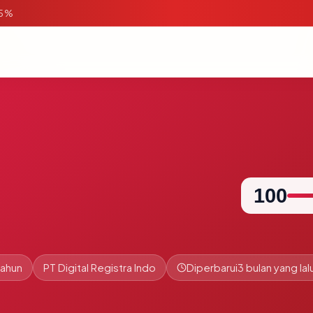
95%
100
tahun
PT Digital Registra Indo
Diperbarui
3 bulan yang lal