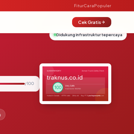
Fitur
Cara
Populer
Cek Gratis
Didukung infrastruktur tepercaya
/ 100
u