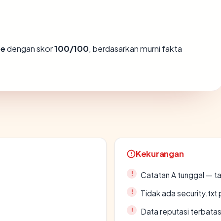
fe
dengan skor
100/100
, berdasarkan murni fakta
Kekurangan
Catatan A tunggal — ta
Tidak ada security.txt 
Data reputasi terbata