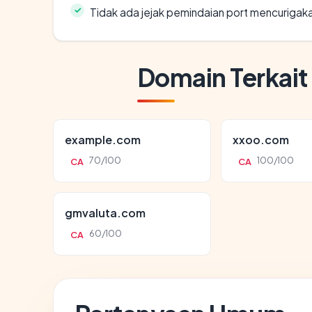
Tidak ada jejak pemindaian port mencurigak
Domain Terkait
example.com
xxoo.com
70/100
100/100
CA
CA
gmvaluta.com
60/100
CA