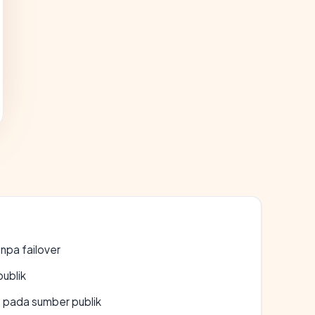
npa failover
publik
s pada sumber publik