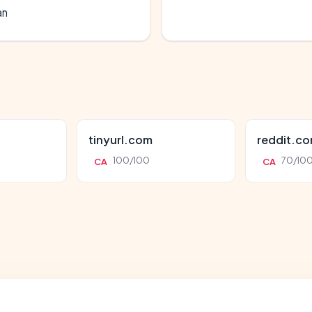
an
tinyurl.com
reddit.c
100/100
70/10
CA
CA