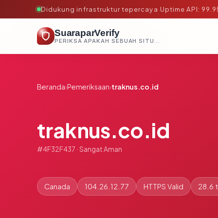
Didukung infrastruktur tepercaya
·
Uptime API: 99.
SuaraparVerify
PERIKSA APAKAH SEBUAH SITUS AMAN, TEPERCAYA, DAN TERVERIFIKASI DALAM HITUNGAN DETIK.
Beranda
›
Pemeriksaan
›
traknus.co.id
traknus.co.id
#4F32F437 · Sangat Aman
Canada
104.26.12.77
HTTPS Valid
28.6 