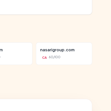
om
nasarigroup.com
0
60/100
CA