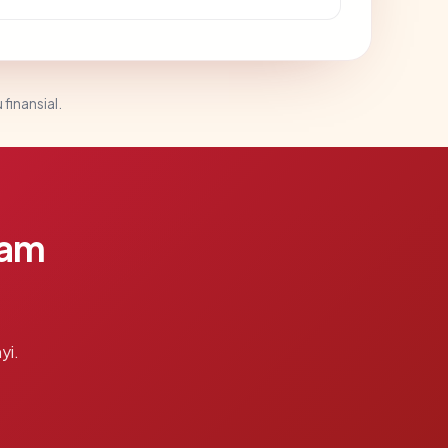
 finansial.
lam
yi.