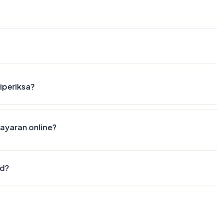
diperiksa?
ayaran online?
id?