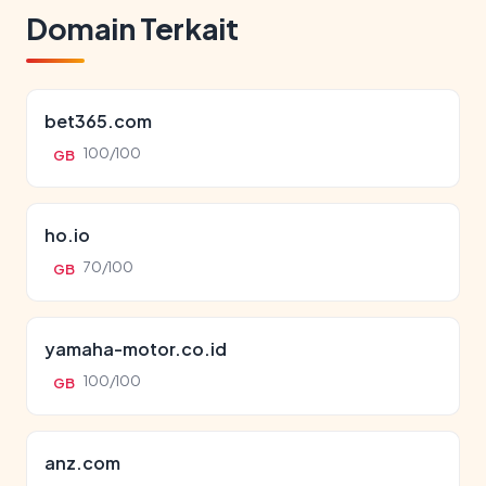
Domain Terkait
bet365.com
100/100
GB
ho.io
70/100
GB
yamaha-motor.co.id
100/100
GB
anz.com