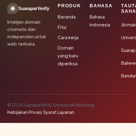
PRODUK
BAHASA
TAUT
SuaraparVerify
SAHA
Beranda
Bahasa
Intelijen domain
Indonesia
Jilcma
Fitur
otomatis dan
independen untuk
Cara kerja
Univer
web terbuka.
Domain
Suarap
yang baru
Baliw
diperiksa
Bandu
© 2026 SuaraparVerify. Semua hak dilindungi.
Kebijakan Privasi
·
Syarat Layanan