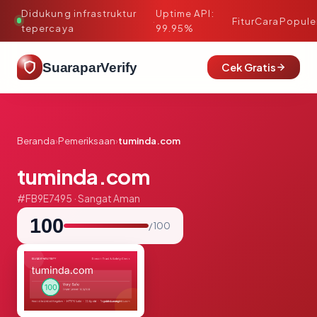
Didukung infrastruktur
Uptime API:
·
Fitur
Cara
Popule
tepercaya
99.95%
SuaraparVerify
Cek Gratis
Beranda
›
Pemeriksaan
›
tuminda.com
tuminda.com
#FB9E7495 · Sangat Aman
100
/ 100