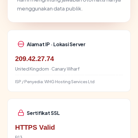
menggunakan data publik.
Alamat IP · Lokasi Server
209.42.27.74
United Kingdom · Canary Wharf
ISP / Penyedia:
WHG Hosting Services Ltd
Sertifikat SSL
HTTPS Valid
R13