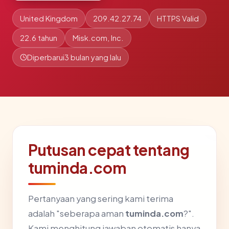
United Kingdom
209.42.27.74
HTTPS Valid
22.6 tahun
Misk.com, Inc.
Diperbarui
3 bulan yang lalu
Putusan cepat tentang
tuminda.com
Pertanyaan yang sering kami terima
adalah "seberapa aman
tuminda.com
?".
Kami menghitung jawaban otomatis hanya