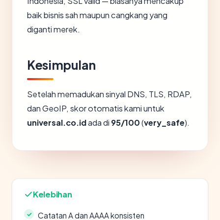
Indonesia, SSL valid — biasanya mencakup
baik bisnis sah maupun cangkang yang
diganti merek.
Kesimpulan
Setelah memadukan sinyal DNS, TLS, RDAP,
dan GeoIP, skor otomatis kami untuk
universal.co.id
ada di
95/100
(
very_safe
).
Kelebihan
Catatan A dan AAAA konsisten