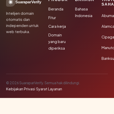
SuaraparVerify
SAHA
Beranda
Bahasa
Intelijen domain
Indonesia
Abuma
Fitur
otomatis dan
independen untuk
Cara kerja
Alamca
web terbuka.
Domain
Cipaga
yang baru
Manut
diperiksa
Banks
© 2026 SuaraparVerify. Semua hak dilindungi.
Kebijakan Privasi
·
Syarat Layanan