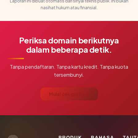
Laporan ini dibuat otomatis dari sinyal teknis publik. Ini bukan
nasihat hukum atau finansial.
Periksa domain berikutnya
dalam beberapa detik.
Tanpa pendaftaran. Tanpa kartu kredit. Tanpa kuota
tersembunyi.
Mulai cek gratis →
PRODUK
BAHASA
TAUT