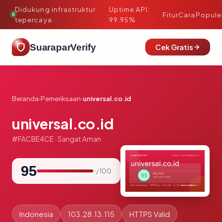
Didukung infrastruktur
Uptime API:
·
Fitur
Cara
Popule
tepercaya
99.95%
SuaraparVerify
Cek Gratis
Beranda
›
Pemeriksaan
›
universal.co.id
universal.co.id
#FACBE4CE · Sangat Aman
95
/ 100
Indonesia
103.28.13.115
HTTPS Valid