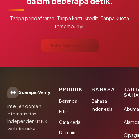
dalam beberapa detik.
Tanpa pendaftaran. Tanpa kartu kredit. Tanpa kuota
tersembunyi.
Mulai cek gratis →
PRODUK
BAHASA
TAUT
SuaraparVerify
SAHA
Beranda
Bahasa
Intelijen domain
Indonesia
Abuma
Fitur
otomatis dan
independen untuk
Cara kerja
Alamca
web terbuka.
Domain
Cipaga