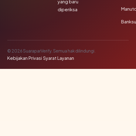
yang baru
Manut
diperiksa
Banks
© 2026 SuaraparVerify. Semua hak dilindungi.
Kebijakan Privasi
·
Syarat Layanan