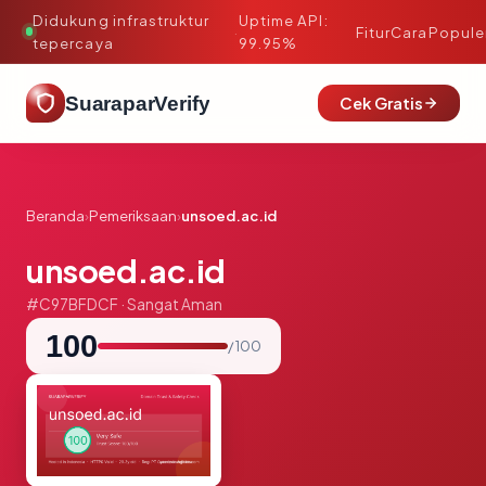
Didukung infrastruktur
Uptime API:
·
Fitur
Cara
Popule
tepercaya
99.95%
SuaraparVerify
Cek Gratis
Beranda
›
Pemeriksaan
›
unsoed.ac.id
unsoed.ac.id
#C97BFDCF · Sangat Aman
100
/ 100