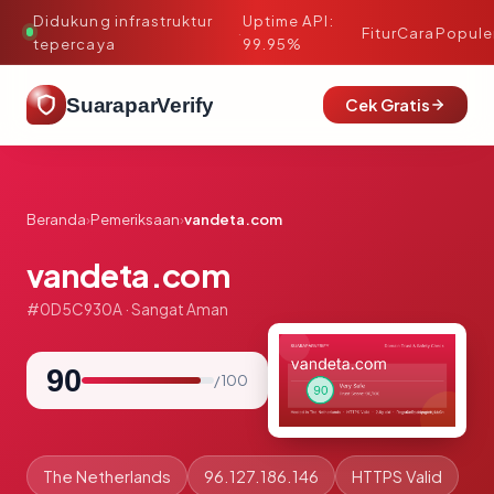
Didukung infrastruktur
Uptime API:
·
Fitur
Cara
Popule
tepercaya
99.95%
SuaraparVerify
Cek Gratis
Beranda
›
Pemeriksaan
›
vandeta.com
vandeta.com
#0D5C930A · Sangat Aman
90
/ 100
The Netherlands
96.127.186.146
HTTPS Valid