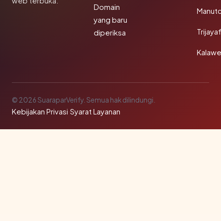
web terbuka.
Domain
Manut
yang baru
Trijay
diperiksa
Kalawe
© 2026 SuaraparVerify. Semua hak dilindungi.
Kebijakan Privasi
·
Syarat Layanan