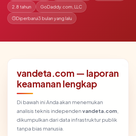
2.8 tahun
GoDaddy.com, LLC
Diperbarui
3 bulan yang lalu
vandeta.com — laporan
keamanan lengkap
Di bawah ini Anda akan menemukan
analisis teknis independen
vandeta.com
,
dikumpulkan dari data infrastruktur publik
tanpa bias manusia.