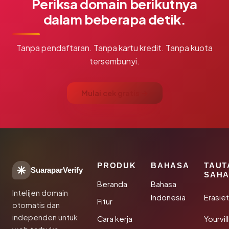
Periksa domain berikutnya
dalam beberapa detik.
Tanpa pendaftaran. Tanpa kartu kredit. Tanpa kuota
tersembunyi.
Mulai cek gratis →
PRODUK
BAHASA
TAUT
SuaraparVerify
SAHA
Beranda
Bahasa
Intelijen domain
Indonesia
Erasie
Fitur
otomatis dan
independen untuk
Cara kerja
Yourvi