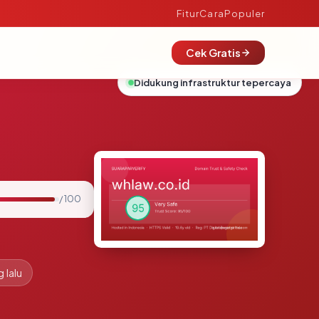
Fitur
Cara
Populer
Cek Gratis
Didukung infrastruktur tepercaya
/ 100
 lalu