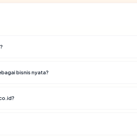
d?
bagai bisnis nyata?
co.id?