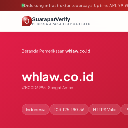
Didukung infrastruktur tepercaya
·
Uptime API: 99.
SuaraparVerify
PERIKSA APAKAH SEBUAH SITUS AMAN, TEPERCAYA, DAN TERVERIFIKASI DALAM HITUNGAN DETIK.
Beranda
›
Pemeriksaan
›
whlaw.co.id
whlaw.co.id
#B00D6995 · Sangat Aman
Indonesia
103.125.180.36
HTTPS Valid
1