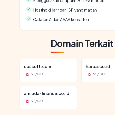
Menggunakan endpoint HTTPS modern
Hosting di jaringan ISP yang mapan
Catatan A dan AAAA konsisten
Domain Terkait
cpssoft.com
harpa.co.id
95/100
95/100
ID
ID
armada-finance.co.id
95/100
ID