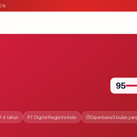
95%
95
9.6 tahun
PT Digital Registra Indo
Diperbarui
3 bulan yang