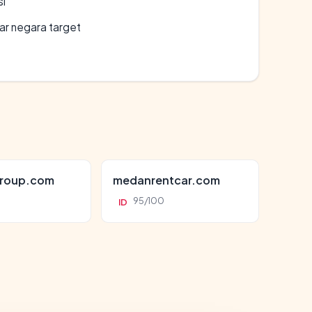
si
uar negara target
roup.com
medanrentcar.com
95/100
ID