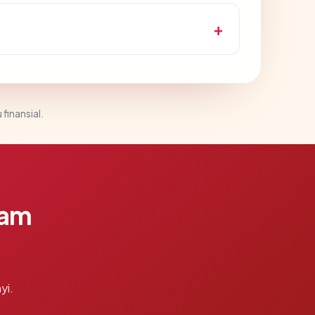
 finansial.
lam
yi.