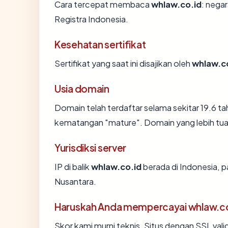
Cara tercepat membaca
whlaw.co.id
: negar
Registra Indonesia.
Kesehatan sertifikat
Sertifikat yang saat ini disajikan oleh
whlaw.c
Usia domain
Domain telah terdaftar selama sekitar 19.6
kematangan "mature". Domain yang lebih tua s
Yurisdiksi server
IP di balik
whlaw.co.id
berada di Indonesia, p
Nusantara.
Haruskah Anda mempercayai whlaw.c
Skor kami murni teknis. Situs dengan SSL vali