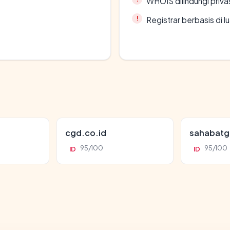
WHOIS dilindungi priva
Registrar berbasis di l
cgd.co.id
sahabatg
95/100
95/100
ID
ID