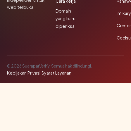
independen untuk
Cara kerja
Kanaw
web terbuka.
Domain
Intikar
yang baru
Cemerl
diperiksa
Ccclsu
© 2026 SuaraparVerify. Semua hak dilindungi.
Kebijakan Privasi
·
Syarat Layanan