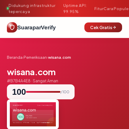
Didukung infrastruktur
Uptime API:
·
Fitur
Cara
Popule
tepercaya
99.95%
SuaraparVerify
Cek Gratis
Beranda
›
Pemeriksaan
›
wisana.com
wisana.com
#B7B4A4E8 · Sangat Aman
100
/ 100