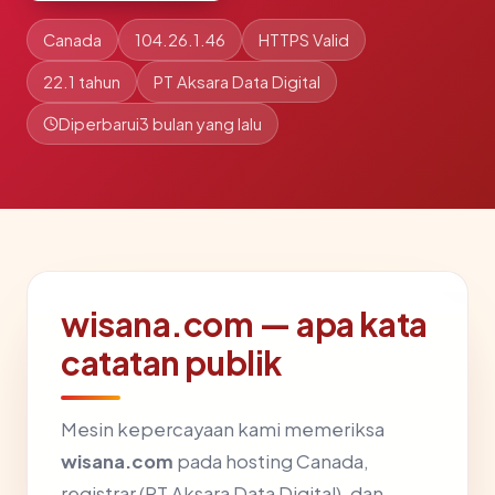
Canada
104.26.1.46
HTTPS Valid
22.1 tahun
PT Aksara Data Digital
Diperbarui
3 bulan yang lalu
wisana.com — apa kata
catatan publik
Mesin kepercayaan kami memeriksa
wisana.com
pada hosting Canada,
registrar (PT Aksara Data Digital), dan