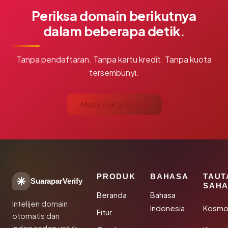
Periksa domain berikutnya
dalam beberapa detik.
Tanpa pendaftaran. Tanpa kartu kredit. Tanpa kuota
tersembunyi.
Mulai cek gratis →
PRODUK
BAHASA
TAUT
SuaraparVerify
SAHA
Beranda
Bahasa
Intelijen domain
Indonesia
Kosmo
Fitur
otomatis dan